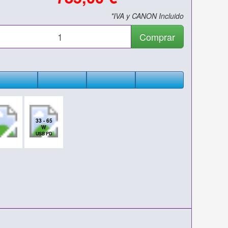
*IVA y CANON Incluido
Comprar
33 - 65
W
USB PD