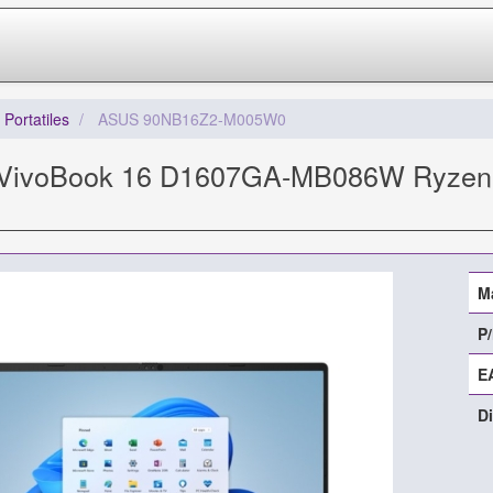
Portatiles
ASUS 90NB16Z2-M005W0
s VivoBook 16 D1607GA-MB086W Ryzen
M
P/
E
Di