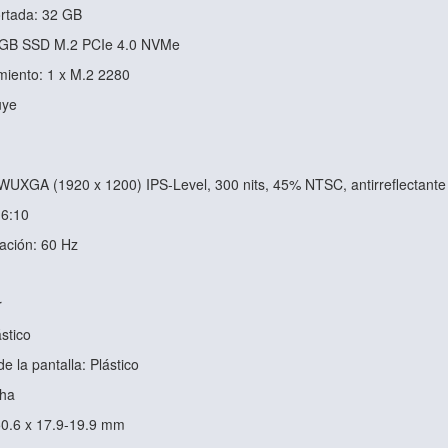
rtada: 32 GB
 GB SSD M.2 PCIe 4.0 NVMe
iento: 1 x M.2 2280
uye
 WUXGA (1920 x 1200) IPS-Level, 300 nits, 45% NTSC, antirreflectante
16:10
ación: 60 Hz
r
ástico
de la pantalla: Plástico
cha
50.6 x 17.9-19.9 mm