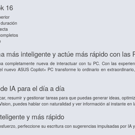
k 16
erior
 duración
ecta
completos
e
a más inteligente y actúe más rápido con las 
a completamente nueva de interactuar con tu PC. Con las experienc
el nuevo ASUS Copilot+ PC transforme lo ordinario en extraordinario,
e IA para el día a día
car, resumir y gestionar tareas para que puedas generar ideas, optimi
ision, puedes hablar con naturalidad y ver información al instante en l
teligente y más rápido
sfuerzo, perfeccione su escritura con sugerencias impulsadas por IA y