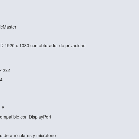
icMaster
HD 1920 x 1080 con obturador de privacidad
x 2x2
.4
o A
ompatible con DisplayPort
o de auriculares y micrófono