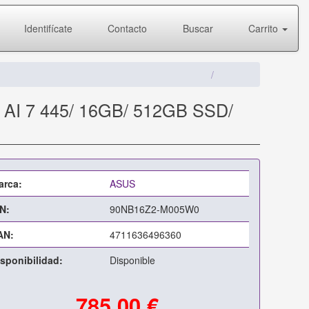
Identifícate
Contacto
Buscar
Carrito
 AI 7 445/ 16GB/ 512GB SSD/
arca:
ASUS
N:
90NB16Z2-M005W0
AN:
4711636496360
sponibilidad:
Disponible
785,00 €