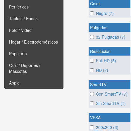
Color
Periféricos
Negro (7)
Tablets / Ebook
Pulgadas
Foto / Video
32 Pulgadas (7)
Hogar / Electrodomésticos
Resolucion
Papelería
Full HD (5)
Ocio / Deportes /
HD (2)
Mascotas
Apple
SmartTV
Con SmartTV (7)
Sin SmartTV (1)
VESA
200x200 (3)