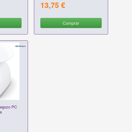
13,75 €
Comprar
begozo PC
a