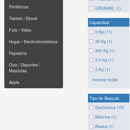
Periféricos
GRUNKEL (1)
Tablets / Ebook
Capacidad
Foto / Video
5 Kg (11)
30 Kg (1)
Hogar / Electrodomésticos
200 Kg (1)
Papelería
3.5 Kg (1)
Ocio / Deportes /
2 Kg (1)
Mascotas
mostrar todas
Apple
Tipo de Bascula
Electronica (15)
Balanza (1)
Basica (1)