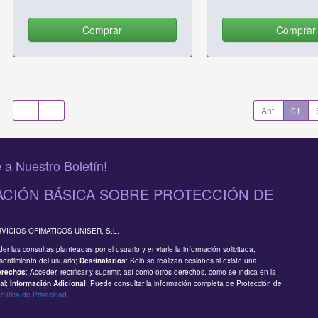
Comprar
Comprar
Ant.
01
 a Nuestro Boletín!
CIÓN BÁSICA SOBRE PROTECCIÓN DE
RVICIOS OFIMATICOS UNISER, S.L.
er las consultas planteadas por el usuario y enviarle la información solicitada;
sentimiento del usuario;
: Solo se realizan cesiones si existe una
Destinatarios
: Acceder, rectificar y suprimir, así como otros derechos, como se indica en la
erechos
al;
: Puede consultar la información completa de Protección de
Información Adicional
olítica de Privacidad
.