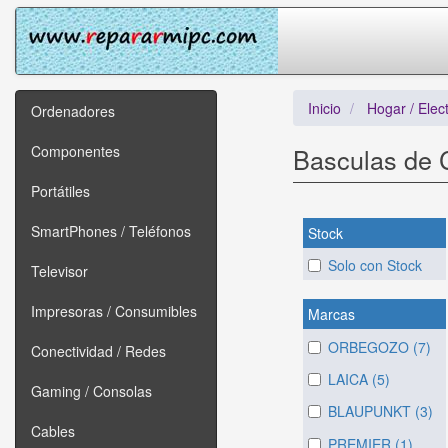
Inicio
Hogar / Elec
Ordenadores
Componentes
Basculas de 
Portátiles
SmartPhones / Teléfonos
Stock
Solo con Stock
Televisor
Impresoras / Consumibles
Marcas
ORBEGOZO (7)
Conectividad / Redes
LAICA (5)
Gaming / Consolas
BLAUPUNKT (3)
Cables
PREMIER (1)