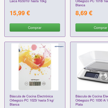
Laica KS5010/ hasta 10kg
Orbegozo PC 1018/ has
Blanca
15,99 €
8,69 €
Comprar
Comprar
Báscula de Cocina Electrónica
Báscula de Cocina Ele
Orbegozo PC 1023/ hasta 5 kg/
Orbegozo PC 1030 A/ h
Blanca
Plata