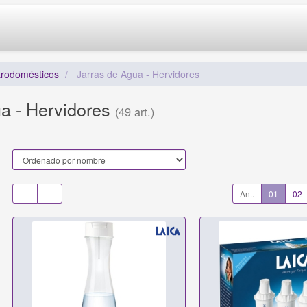
trodomésticos
Jarras de Agua - Hervidores
ua - Hervidores
(49 art.)
Ant.
01
02