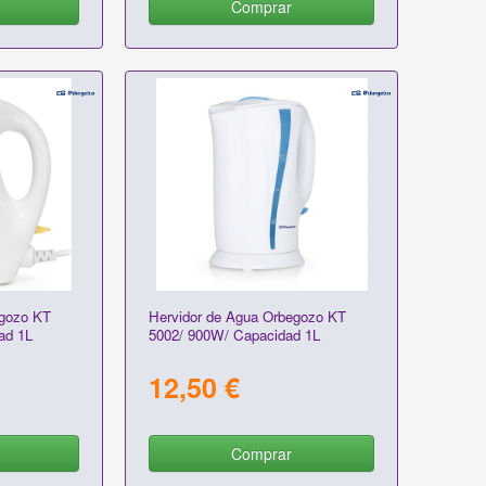
Comprar
egozo KT
Hervidor de Agua Orbegozo KT
ad 1L
5002/ 900W/ Capacidad 1L
12,50 €
Comprar