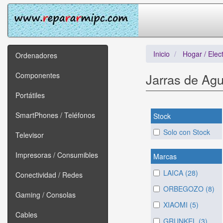
Inicio
Hogar / Elec
Ordenadores
Componentes
Jarras de Ag
Portátiles
SmartPhones / Teléfonos
Stock
Solo con Stock
Televisor
Impresoras / Consumibles
Marcas
LAICA (28)
Conectividad / Redes
ORBEGOZO (8)
Gaming / Consolas
XIAOMI (5)
Cables
GRUNKEL (3)