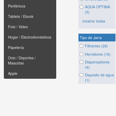
Periféricos
AQUA OPTIMA
(3)
Tablets / Ebook
mostrar todas
Foto / Video
Hogar / Electrodomésticos
Tipo de Jarra
Filtrantes (28)
Papelería
Hervidores (16)
Ocio / Deportes /
Dispensadores
Mascotas
(4)
Apple
Deposito de agua
(1)