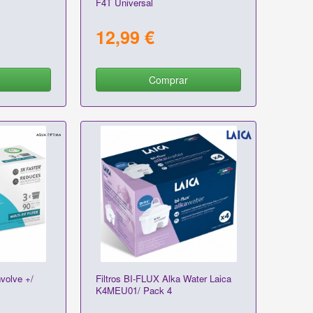
F4T Universal
12,99 €
Comprar
volve +/
Filtros BI-FLUX Alka Water Laica
K4MEU01/ Pack 4