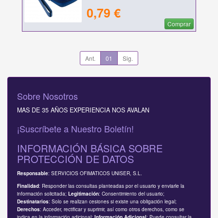
0,79 €
Comprar
Ant.
01
Sig.
Sobre Nosotros
MAS DE 35 AÑOS EXPERIENCIA NOS AVALAN
¡Suscríbete a Nuestro Boletín!
INFORMACIÓN BÁSICA SOBRE
PROTECCIÓN DE DATOS
: SERVICIOS OFIMATICOS UNISER, S.L.
Responsable
: Responder las consultas planteadas por el usuario y enviarle la
Finalidad
información solicitada;
: Consentimiento del usuario;
Legitimación
: Solo se realizan cesiones si existe una obligación legal;
Destinatarios
: Acceder, rectificar y suprimir, así como otros derechos, como se
Derechos
indica en la información adicional;
: Puede consultar la
Información Adicional