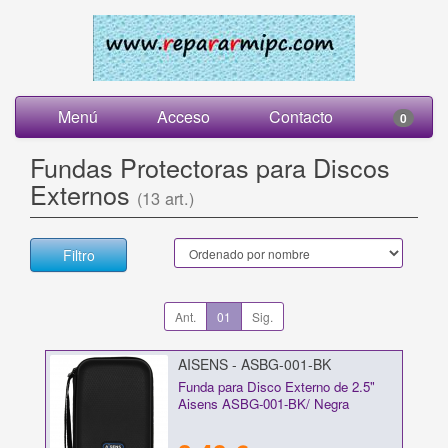
Menú
Acceso
Contacto
0
Fundas Protectoras para Discos
Externos
(13 art.)
Filtro
Ant.
01
Sig.
AISENS - ASBG-001-BK
Funda para Disco Externo de 2.5"
Aisens ASBG-001-BK/ Negra