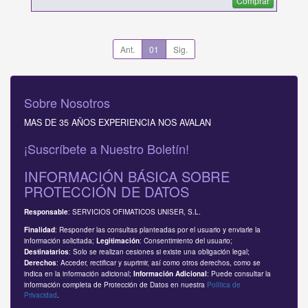
Comprar
Ant.
01
Sig.
Sobre Nosotros
MAS DE 35 AÑOS EXPERIENCIA NOS AVALAN
¡Suscríbete a Nuestro Boletín!
INFORMACIÓN BÁSICA SOBRE
PROTECCIÓN DE DATOS
: SERVICIOS OFIMATICOS UNISER, S.L.
Responsable
: Responder las consultas planteadas por el usuario y enviarle la
Finalidad
información solicitada;
: Consentimiento del usuario;
Legitimación
: Solo se realizan cesiones si existe una obligación legal;
Destinatarios
: Acceder, rectificar y suprimir, así como otros derechos, como se
Derechos
indica en la información adicional;
: Puede consultar la
Información Adicional
información completa de Protección de Datos en nuestra
Política de
Privacidad
.