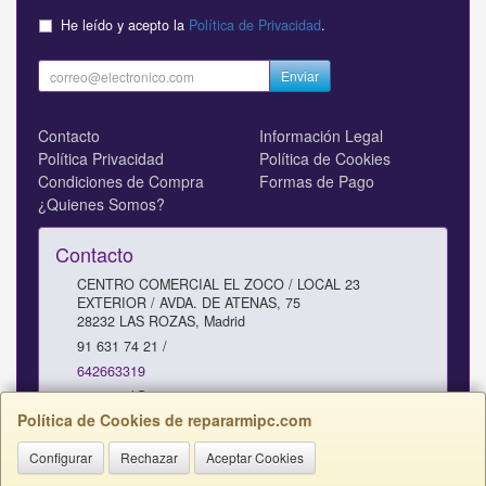
He leído y acepto la
Política de Privacidad
.
Enviar
Contacto
Información Legal
Política Privacidad
Política de Cookies
Condiciones de Compra
Formas de Pago
¿Quienes Somos?
Contacto
CENTRO COMERCIAL EL ZOCO / LOCAL 23
EXTERIOR / AVDA. DE ATENAS, 75
28232
LAS ROZAS
,
Madrid
91 631 74 21 /
642663319
comercial@repararmipc.com
Política de Cookies de repararmipc.com
Configurar
Rechazar
Aceptar Cookies
Horario