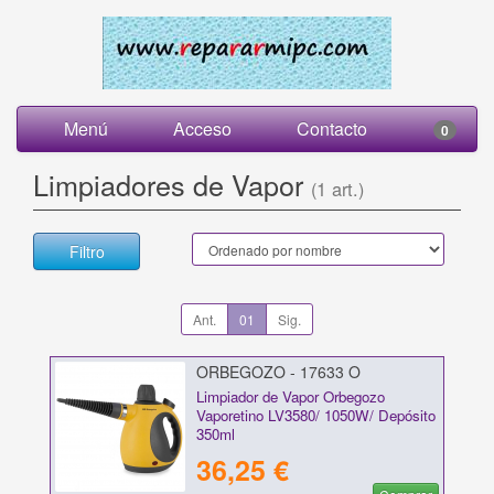
Menú
Acceso
Contacto
0
Limpiadores de Vapor
(1 art.)
Filtro
Ant.
01
Sig.
ORBEGOZO - 17633 O
Limpiador de Vapor Orbegozo
Vaporetino LV3580/ 1050W/ Depósito
350ml
36,25 €