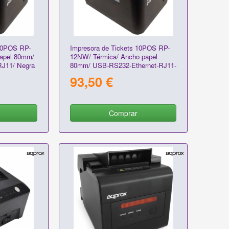
 10POS RP-
Impresora de Tickets 10POS RP-
papel 80mm/
12NW/ Térmica/ Ancho papel
J11/ Negra
80mm/ USB-RS232-Ethernet-RJ11-
WiFi/ Negra
93,50 €
Comprar