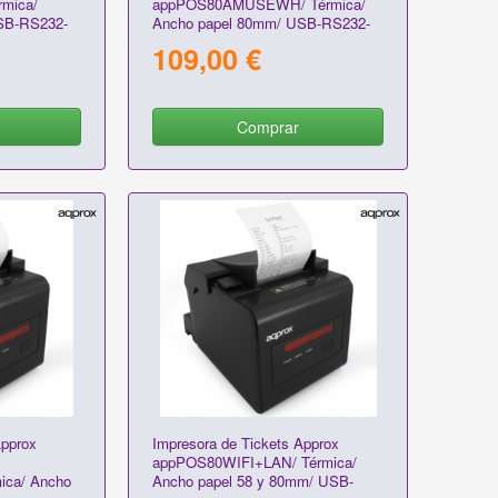
mica/
appPOS80AMUSEWH/ Térmica/
SB-RS232-
Ancho papel 80mm/ USB-RS232-
Ethernet/ Blanca
109,00 €
Comprar
Approx
Impresora de Tickets Approx
appPOS80WIFI+LAN/ Térmica/
ica/ Ancho
Ancho papel 58 y 80mm/ USB-