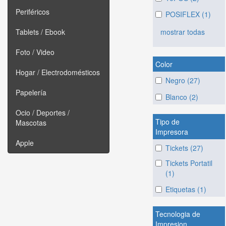
Periféricos
POSIFLEX (1)
mostrar todas
Tablets / Ebook
Foto / Video
Color
Hogar / Electrodomésticos
Negro (27)
Papelería
Blanco (2)
Ocio / Deportes /
Tipo de
Mascotas
Impresora
Apple
Tickets (27)
Tickets Portatil
(1)
Etiquetas (1)
Tecnologia de
Impresion