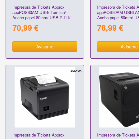
Impresora de Tickets Approx
Impresora de Tickets 
appPOS80AM-USB/ Térmica/
appPOS80AM-USBLAN/
Ancho papel 80mm/ USB-RJ11/
Ancho papel 80mm/ US
Negra
RJ11/ Negra
70,99 €
78,99 €
Avísame
Avísame
Impresora de Tickets Approx
Impresora de Tickets 