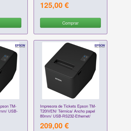
-WiFi-LAN-
WiFi-LAN-RS232-RJ11/ Negra
125,00 €
Comprar
Epson TM-
Impresora de Tickets Epson TM-
0mm/ USB-
T20IVEN/ Térmica/ Ancho papel
80mm/ USB-RS232-Ethernet/
Negra
209,00 €