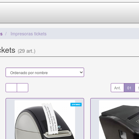
s
Impresoras tickets
ckets
(29 art.)
Ant.
01