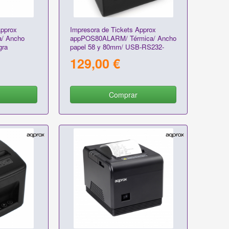
Approx
Impresora de Tickets Approx
/ Ancho
appPOS80ALARM/ Térmica/ Ancho
gra
papel 58 y 80mm/ USB-RS232-
LAN-RJ11/ Negra
129,00 €
Comprar