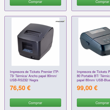
Comprar
Comprar
Impresora de Tickets Premier ITP-
Impresora de Tickets P
73/ Térmica/ Ancho papel 80mm/
80 Portable BT/ Térmi
USB-RS232/ Negra
papel 80mm/ USB-Blue
Negra
76,50 €
99,00 €
Comprar
Comprar