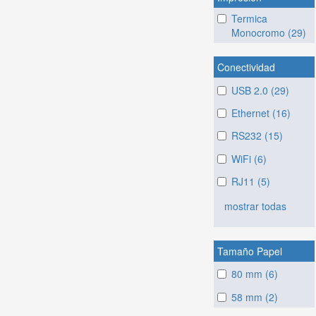
Termica
Monocromo (29)
Conectividad
USB 2.0 (29)
Ethernet (16)
RS232 (15)
WiFi (6)
RJ11 (5)
mostrar todas
Tamaño Papel
80 mm (6)
58 mm (2)