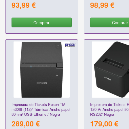
Bluetooth/ Negra
papel 58 y 80mm/ USB
93,99 €
98,99 €
RS232-RJ11/ Negra
Comprar
Comprar
Impresora de Tickets Epson TM-
Impresora de Tickets 
m30III (112)/ Térmica/ Ancho papel
T20IV/ Ancho papel 8
80mm/ USB-Ethernet/ Negra
RS232/ Negra
289,00 €
179,00 €