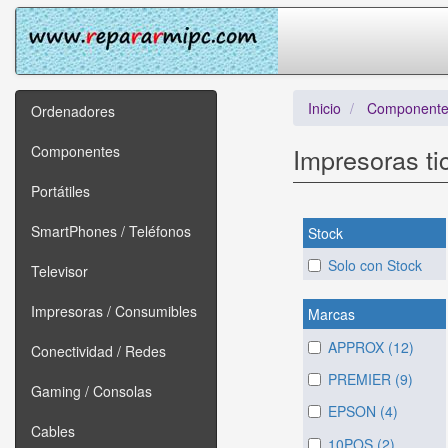
Inicio
Componente
Ordenadores
Componentes
Impresoras ti
Portátiles
SmartPhones / Teléfonos
Stock
Solo con Stock
Televisor
Impresoras / Consumibles
Marcas
APPROX (12)
Conectividad / Redes
PREMIER (9)
Gaming / Consolas
EPSON (4)
Cables
10POS (2)