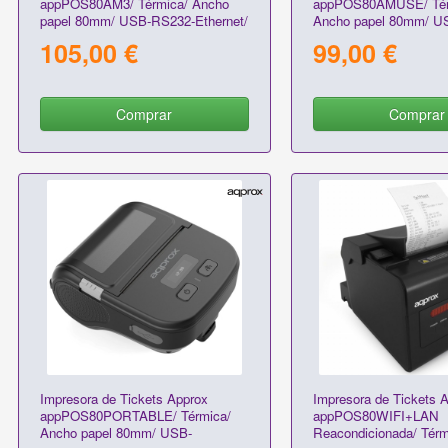
appPOS80AM3/ Térmica/ Ancho
appPOS80AMUSE/ Tér
papel 80mm/ USB-RS232-Ethernet/
Ancho papel 80mm/ U
Negra
Ethernet/ Negra
105,00 €
99,00 €
Comprar
Comprar
Impresora de Tickets Approx
Impresora de Tickets 
appPOS80PORTABLE/ Térmica/
appPOS80WIFI+LAN
Ancho papel 80mm/ USB-
Reacondicionada/ Térm