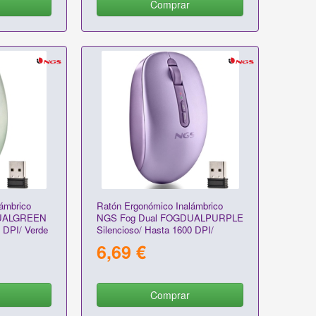
Comprar
ámbrico
Ratón Ergonómico Inalámbrico
DUALGREEN
NGS Fog Dual FOGDUALPURPLE
 DPI/ Verde
Silencioso/ Hasta 1600 DPI/
Púrpura
6,69 €
Comprar