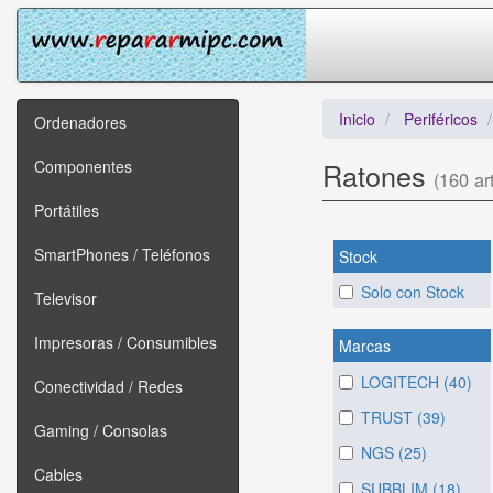
Inicio
Periféricos
Ordenadores
Componentes
Ratones
(160 art
Portátiles
SmartPhones / Teléfonos
Stock
Solo con Stock
Televisor
Impresoras / Consumibles
Marcas
LOGITECH (40)
Conectividad / Redes
TRUST (39)
Gaming / Consolas
NGS (25)
Cables
SUBBLIM (18)