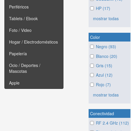
Periféricos
HP (17)
mostrar todas
Tablets / Ebook
Foto / Video
Color
Hogar / Electrodomésticos
Negro (93)
Papelería
Blanco (20)
Ocio / Deportes /
Gris (15)
Mascotas
Azul (12)
Apple
Rojo (7)
mostrar todas
Conectividad
RF 2.4 GHz (112)