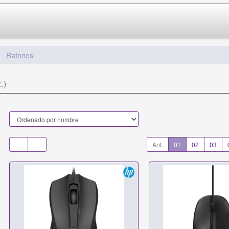
Ratones
.)
Ant.
01
02
03