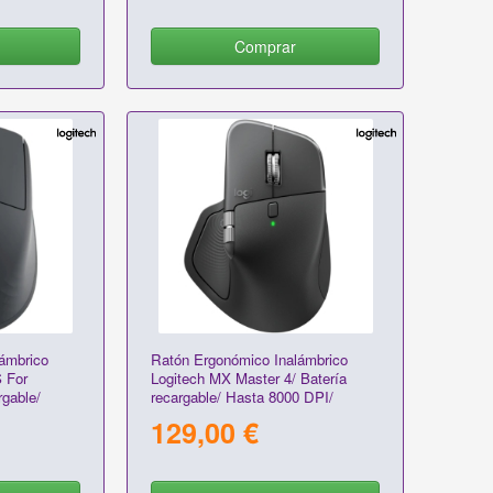
Comprar
ámbrico
Ratón Ergonómico Inalámbrico
 For
Logitech MX Master 4/ Batería
rgable/
recargable/ Hasta 8000 DPI/
o
Grafito
129,00 €