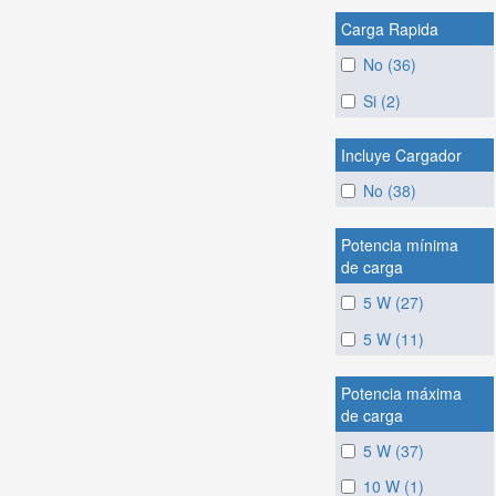
Carga Rapida
No (36)
Si (2)
Incluye Cargador
No (38)
Potencia mínima
de carga
5 W (27)
5 W (11)
Potencia máxima
de carga
5 W (37)
10 W (1)