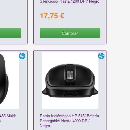
Silencioso/ Hasta 1200 DPI/ Negro
17,75 €
Comprar
35 Multi/
Ratón Inalámbrico HP 515/ Batería
o
Recargable/ Hasta 4000 DPI/
Negro