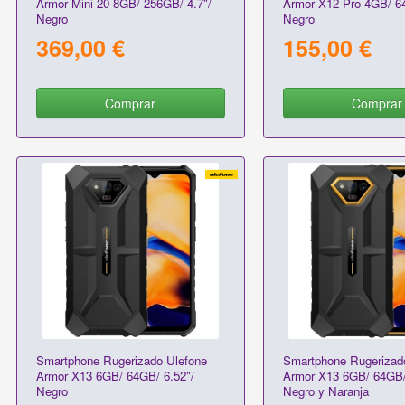
Armor Mini 20 8GB/ 256GB/ 4.7"/
Armor X12 Pro 4GB/ 64
Negro
Negro
369,00 €
155,00 €
Comprar
Comprar
Smartphone Rugerizado Ulefone
Smartphone Rugerizad
Armor X13 6GB/ 64GB/ 6.52"/
Armor X13 6GB/ 64GB/
Negro
Negro y Naranja