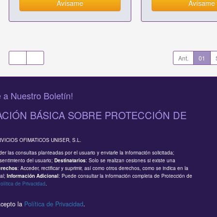
Avísame
Avísame
Ant.
01
 a Nuestro Boletín!
CIÓN BÁSICA SOBRE PROTECCIÓN DE
RVICIOS OFIMATICOS UNISER, S.L.
er las consultas planteadas por el usuario y enviarle la información solicitada;
sentimiento del usuario;
: Solo se realizan cesiones si existe una
Destinatarios
: Acceder, rectificar y suprimir, así como otros derechos, como se indica en la
erechos
al;
: Puede consultar la información completa de Protección de
Información Adicional
olítica de Privacidad
.
acepto la
Política de Privacidad
.