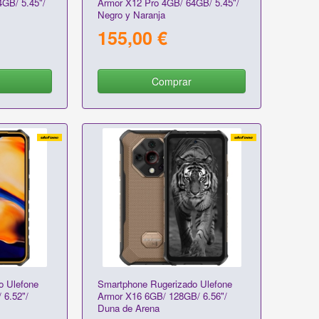
GB/ 5.45"/
Armor X12 Pro 4GB/ 64GB/ 5.45"/
Negro y Naranja
155,00 €
Comprar
o Ulefone
Smartphone Rugerizado Ulefone
 6.52"/
Armor X16 6GB/ 128GB/ 6.56"/
Duna de Arena