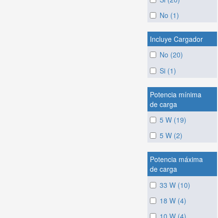
No (1)
Incluye Cargador
No (20)
Si (1)
Potencia mínima
de carga
5 W (19)
5 W (2)
Potencia máxima
de carga
33 W (10)
18 W (4)
10 W (4)