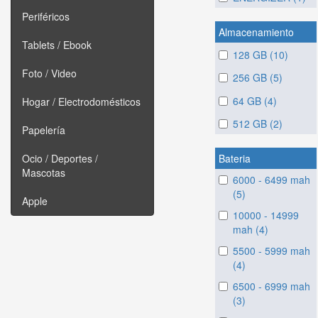
Periféricos
Almacenamiento
Tablets / Ebook
128 GB (10)
Foto / Video
256 GB (5)
64 GB (4)
Hogar / Electrodomésticos
512 GB (2)
Papelería
Bateria
Ocio / Deportes /
Mascotas
6000 - 6499 mah
(5)
Apple
10000 - 14999
mah (4)
5500 - 5999 mah
(4)
6500 - 6999 mah
(3)