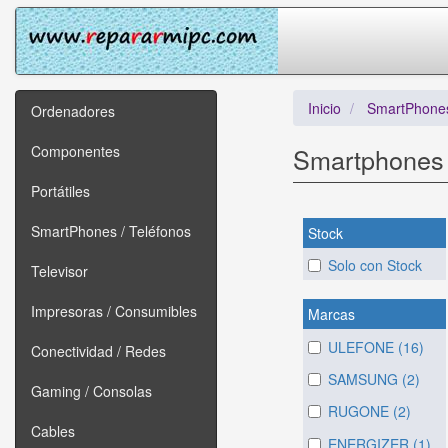
Inicio
SmartPhones
Ordenadores
Componentes
Smartphones
Portátiles
SmartPhones / Teléfonos
Stock
Solo con Stock
Televisor
Impresoras / Consumibles
Marcas
ULEFONE (16)
Conectividad / Redes
SAMSUNG (2)
Gaming / Consolas
RUGONE (2)
Cables
ENERGIZER (1)