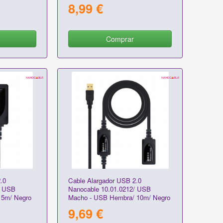
10m/ Negro
8,99 €
Comprar
.0
Cable Alargador USB 2.0
/ USB
Nanocable 10.01.0212/ USB
 5m/ Negro
Macho - USB Hembra/ 10m/ Negro
9,69 €