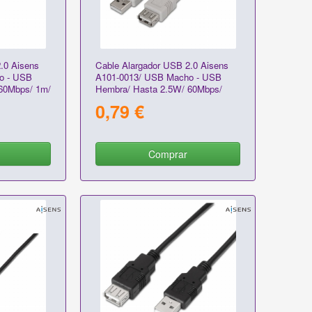
.0 Aisens
Cable Alargador USB 2.0 Aisens
o - USB
A101-0013/ USB Macho - USB
60Mbps/ 1m/
Hembra/ Hasta 2.5W/ 60Mbps/
1.8m/ Beige
0,79 €
Comprar