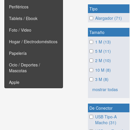
Periféricos
Tipo
Alargador (71)
Tablets / Ebook
Foto / Video
Tamaño
Hogar / Electrodomésticos
1 M (13)
5 M (11)
Papelería
2 M (10)
Ocio / Deportes /
10 M (8)
Mascotas
3 M (8)
Apple
mostrar todas
De Conector
USB Tipo-A
Macho (31)