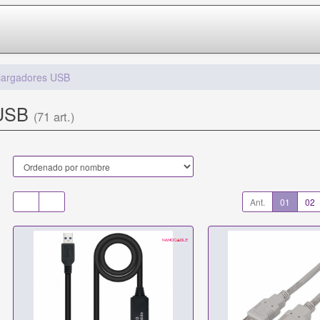
largadores USB
 USB
(71 art.)
Ant.
01
02