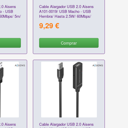
.0 Aisens
Cable Alargador USB 2.0 Aisens
o - USB
A101-0019/ USB Macho - USB
60Mbps/ 5m/
Hembra/ Hasta 2.5W/ 60Mbps/
10m/ Negro
9,29 €
Comprar
.0 Aisens
Cable Alargador USB 2.0 Aisens