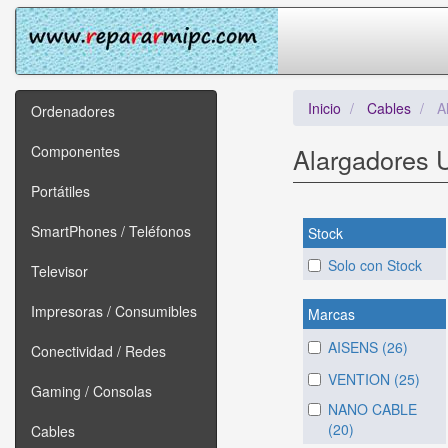
Inicio
Cables
A
Ordenadores
Componentes
Alargadores
Portátiles
SmartPhones / Teléfonos
Stock
Solo con Stock
Televisor
Impresoras / Consumibles
Marcas
AISENS (26)
Conectividad / Redes
VENTION (25)
Gaming / Consolas
NANO CABLE
(20)
Cables