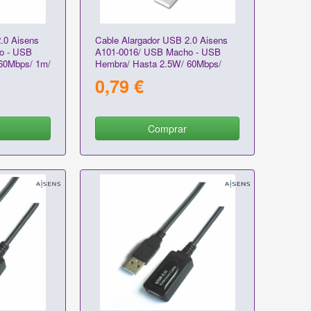
.0 Aisens
Cable Alargador USB 2.0 Aisens
o - USB
A101-0016/ USB Macho - USB
60Mbps/ 1m/
Hembra/ Hasta 2.5W/ 60Mbps/
1.8m/ Negro
0,79 €
Comprar