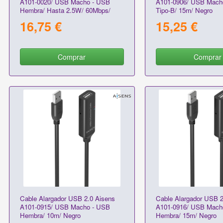
A101-0020/ USB Macho - USB
A101-0906/ USB Mach
Hembra/ Hasta 2.5W/ 60Mbps/
Tipo-B/ 15m/ Negro
15m/ Negro
16,75 €
15,25 €
Comprar
Comprar
Cable Alargador USB 2.0 Aisens
Cable Alargador USB 2
A101-0915/ USB Macho - USB
A101-0916/ USB Mach
Hembra/ 10m/ Negro
Hembra/ 15m/ Negro