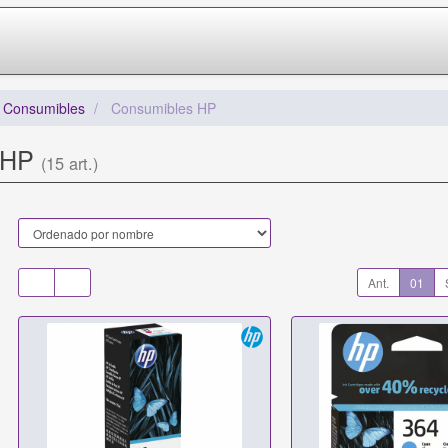
/ Consumibles
Consumibles HP
 HP
(15 art.)
Ant.
01