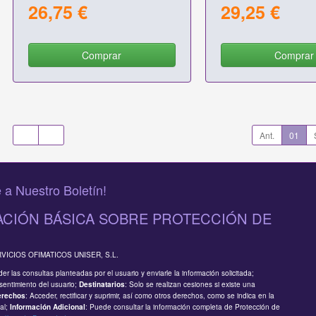
26,75 €
29,25 €
Comprar
Comprar
Ant.
01
 a Nuestro Boletín!
CIÓN BÁSICA SOBRE PROTECCIÓN DE
RVICIOS OFIMATICOS UNISER, S.L.
er las consultas planteadas por el usuario y enviarle la información solicitada;
sentimiento del usuario;
: Solo se realizan cesiones si existe una
Destinatarios
: Acceder, rectificar y suprimir, así como otros derechos, como se indica en la
erechos
al;
: Puede consultar la información completa de Protección de
Información Adicional