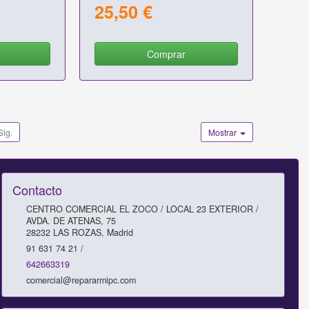
25,50 €
Comprar
Sig.
Mostrar
Contacto
CENTRO COMERCIAL EL ZOCO / LOCAL 23 EXTERIOR /
AVDA. DE ATENAS, 75
28232
LAS ROZAS
,
Madrid
91 631 74 21 /
642663319
comercial@repararmipc.com