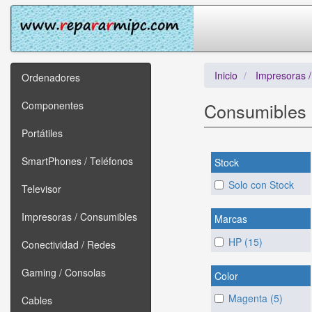
Inicio
Impresoras 
Ordenadores
Componentes
Consumibles
Portátiles
SmartPhones / Teléfonos
Stock
Solo con Stock
Televisor
Impresoras / Consumibles
Marcas
HP (15)
Conectividad / Redes
Gaming / Consolas
Color
Magenta (5)
Cables