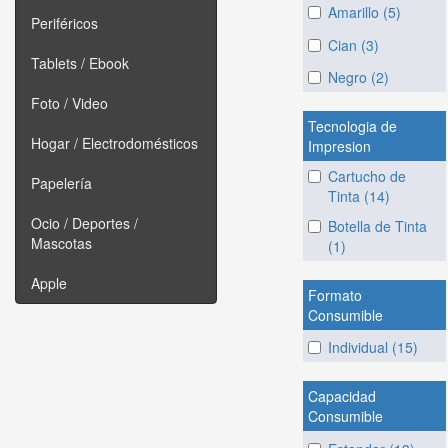
Amarillo (5)
Periféricos
Cian (3)
Tablets / Ebook
Negro (2)
Foto / Video
Tecnologia de
Hogar / Electrodomésticos
Impresion
Cartucho de
Papelería
Tinta (14)
Ocio / Deportes /
Botella de Tinta
Mascotas
(1)
Apple
Formato
Consumible
Individual (15)
Capacidad
Consumible