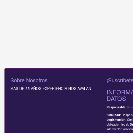
Sobre Nosotros
¡Suscríbete
MAS DE 35 AÑOS EXPERIENCIA NOS AVALAN
INFORMA
DATOS
: SE
Responsable
: Respond
Finalidad
: Con
Legitimación
obligación legal;
D
información adicion