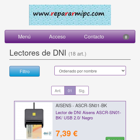
Menú
Acceso
Contacto
0
Lectores de DNI
(18 art.)
Filtro
Ant.
01
Sig.
AISENS - ASCR-SN01-BK
Lector de DNI Aisens ASCR-SN01-
BK/ USB 2.0/ Negro
7,39 €