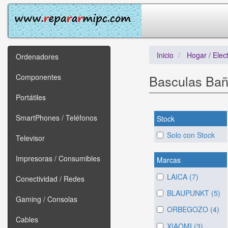
Inicio
Hogar / Elec
Ordenadores
Componentes
Basculas Ba
Portátiles
SmartPhones / Teléfonos
Stock
Solo con Stock
Televisor
Impresoras / Consumibles
Marcas
LAICA (7)
Conectividad / Redes
BLAUPUNKT (5)
Gaming / Consolas
ORBEGOZO (4)
Cables
XIAOMI (3)