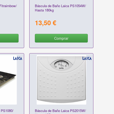
Fitraimbow/
Báscula de Baño Laica PS1054W/
Hasta 180kg
13,50 €
Comprar
a PS1080/
Báscula de Baño Laica PS2015W/