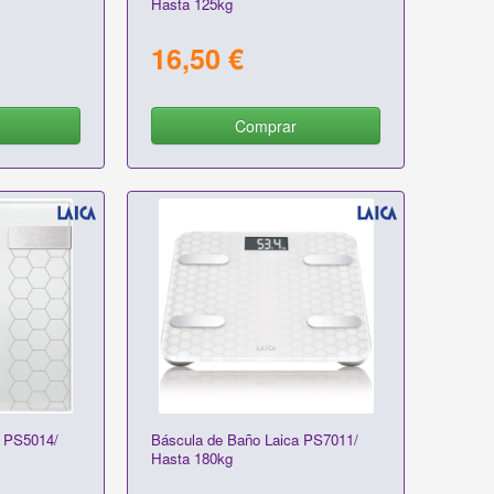
Hasta 125kg
16,50 €
Comprar
a PS5014/
Báscula de Baño Laica PS7011/
Hasta 180kg