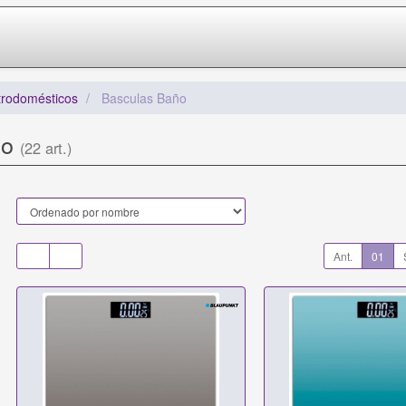
trodomésticos
Basculas Baño
ño
(22 art.)
Ant.
01