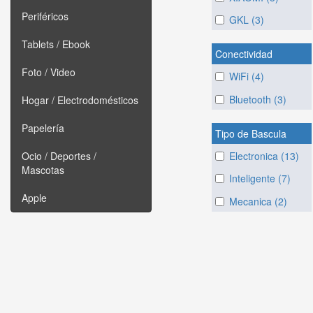
Periféricos
GKL (3)
Tablets / Ebook
Conectividad
Foto / Video
WiFi (4)
Bluetooth (3)
Hogar / Electrodomésticos
Papelería
Tipo de Bascula
Electronica (13)
Ocio / Deportes /
Mascotas
Inteligente (7)
Apple
Mecanica (2)