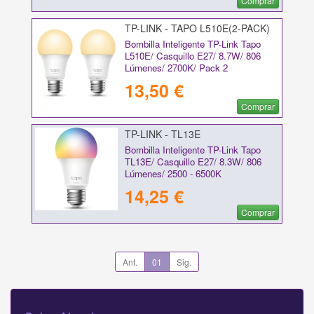
Comprar
TP-LINK - TAPO L510E(2-PACK)
V2
Bombilla Inteligente TP-Link Tapo
L510E/ Casquillo E27/ 8.7W/ 806
Lúmenes/ 2700K/ Pack 2
13,50 €
Comprar
TP-LINK - TL13E
Bombilla Inteligente TP-Link Tapo
TL13E/ Casquillo E27/ 8.3W/ 806
Lúmenes/ 2500 - 6500K
14,25 €
Comprar
Ant.
01
Sig.