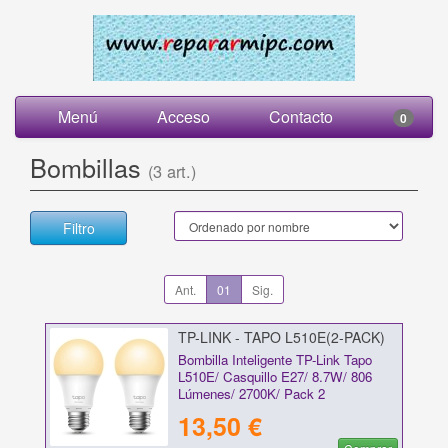
Menú
Acceso
Contacto
0
Bombillas
(3 art.)
Filtro
Ant.
01
Sig.
TP-LINK - TAPO L510E(2-PACK)
Bombilla Inteligente TP-Link Tapo
L510E/ Casquillo E27/ 8.7W/ 806
Lúmenes/ 2700K/ Pack 2
13,50 €