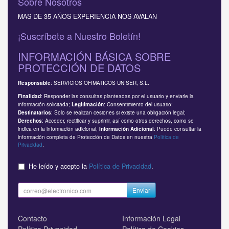
Sobre Nosotros
MAS DE 35 AÑOS EXPERIENCIA NOS AVALAN
¡Suscríbete a Nuestro Boletín!
INFORMACIÓN BÁSICA SOBRE
PROTECCIÓN DE DATOS
: SERVICIOS OFIMATICOS UNISER, S.L.
Responsable
: Responder las consultas planteadas por el usuario y enviarle la
Finalidad
información solicitada;
: Consentimiento del usuario;
Legitimación
: Solo se realizan cesiones si existe una obligación legal;
Destinatarios
: Acceder, rectificar y suprimir, así como otros derechos, como se
Derechos
indica en la información adicional;
: Puede consultar la
Información Adicional
información completa de Protección de Datos en nuestra
Política de
Privacidad
.
He leído y acepto la
Política de Privacidad
.
Enviar
Contacto
Información Legal