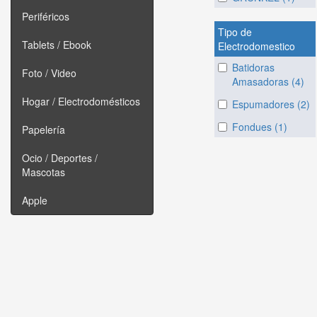
Periféricos
Tipo de
Tablets / Ebook
Electrodomestico
Batidoras
Foto / Video
Amasadoras (4)
Hogar / Electrodomésticos
Espumadores (2)
Fondues (1)
Papelería
Ocio / Deportes /
Mascotas
Apple