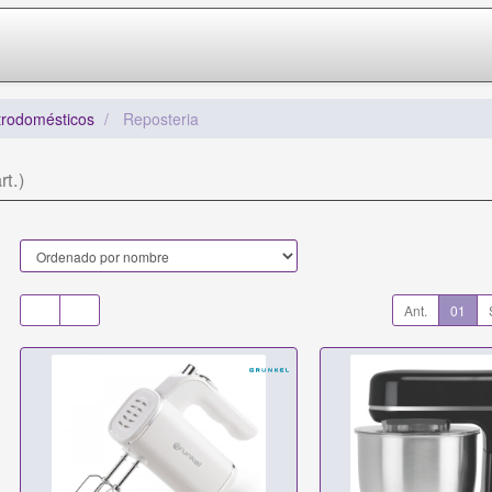
trodomésticos
Reposteria
rt.)
Ant.
01