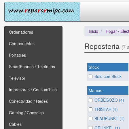
Inicio
Hogar / Elec
Ordenadores
Componentes
Reposteria
(7 a
Portátiles
SmartPhones / Teléfonos
Stock
Solo con Stock
Televisor
Impresoras / Consumibles
Marcas
ORBEGOZO (4)
Conectividad / Redes
TRISTAR (1)
Gaming / Consolas
BLAUPUNKT (1)
Cables
GRUNKEL (1)