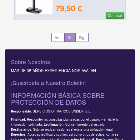
79,50 €
Comprar
Ant.
01
Sig.
Sobre Nosotros
MAS DE 35 AÑOS EXPERIENCIA NOS AVALAN
¡Suscríbete a Nuestro Boletín!
INFORMACIÓN BÁSICA SOBRE
PROTECCIÓN DE DATOS
: SERVICIOS OFIMATICOS UNISER, S.L.
Responsable
: Responder las consultas planteadas por el usuario y enviarle la
Finalidad
información solicitada;
: Consentimiento del usuario;
Legitimación
: Solo se realizan cesiones si existe una obligación legal;
Destinatarios
: Acceder, rectificar y suprimir, así como otros derechos, como se
Derechos
indica en la información adicional;
: Puede consultar la
Información Adicional