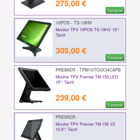
275,00 €
Comprar
10POS - TS-19HV
Monitor TPV 10POS TS-19HV 19"/
Táctil
305,00 €
Comprar
PREMIER - TPM15TOUCHCAPB
Monitor TPV Premier TM-150 LED
15"/ Táctil
239,00 €
Comprar
PREMIER -
TPM156TOUCHCAPB1
Monitor TPV Premier TM-156 V2
15.6"/ Táctil