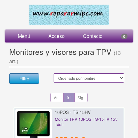
Menú
Acceso
Contacto
0
Monitores y visores para TPV
(13
art.)
Filtro
Ant.
01
Sig.
10POS - TS-15HV
Monitor TPV 10POS TS-15HV 15"/
Táctil