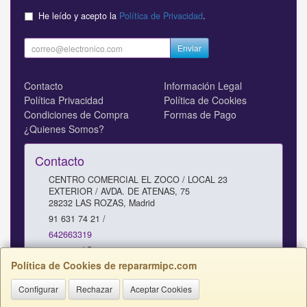
He leído y acepto la
Política de Privacidad
.
Enviar
Contacto
Información Legal
Política Privacidad
Política de Cookies
Condiciones de Compra
Formas de Pago
¿Quienes Somos?
Contacto
CENTRO COMERCIAL EL ZOCO / LOCAL 23
EXTERIOR / AVDA. DE ATENAS, 75
28232
LAS ROZAS
,
Madrid
91 631 74 21 /
642663319
comercial@repararmipc.com
Política de Cookies de repararmipc.com
Configurar
Rechazar
Aceptar Cookies
Horario