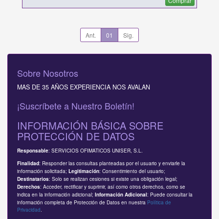
Comprar
Ant.
01
Sig.
Sobre Nosotros
MAS DE 35 AÑOS EXPERIENCIA NOS AVALAN
¡Suscríbete a Nuestro Boletín!
INFORMACIÓN BÁSICA SOBRE
PROTECCIÓN DE DATOS
: SERVICIOS OFIMATICOS UNISER, S.L.
Responsable
: Responder las consultas planteadas por el usuario y enviarle la
Finalidad
información solicitada;
: Consentimiento del usuario;
Legitimación
: Solo se realizan cesiones si existe una obligación legal;
Destinatarios
: Acceder, rectificar y suprimir, así como otros derechos, como se
Derechos
indica en la información adicional;
: Puede consultar la
Información Adicional
información completa de Protección de Datos en nuestra
Política de
Privacidad
.