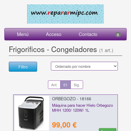
Menú
Acceso
Contacto
0
Frigorificos - Congeladores
(1 art.)
Filtro
Ant.
01
Sig.
ORBEGOZO - 18166
Máquina para hacer Hielo Orbegozo
MHH 1200/ 120W/ 1L
99,00 €