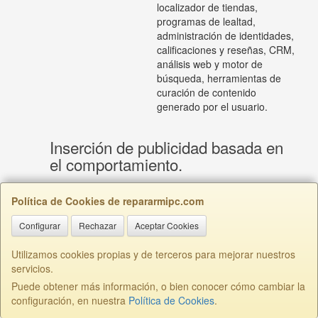
localizador de tiendas,
programas de lealtad,
administración de identidades,
calificaciones y reseñas, CRM,
análisis web y motor de
búsqueda, herramientas de
curación de contenido
generado por el usuario.
Inserción de publicidad basada en
el comportamiento.
Inserción de publicidad basada en
Política de Cookies de repararmipc.com
el comportamiento que incluye:
Mostrarle anuncios en línea de
Configurar
Rechazar
Aceptar Cookies
productos que pueden ser de
su interés, en función de su
Utilizamos cookies propias y de terceros para mejorar nuestros
comportamiento anterior;
servicios.
Finalidad del
Mostrarle anuncios y
Puede obtener más información, o bien conocer cómo cambiar la
Tratamiento
contenido en las plataformas
configuración, en nuestra
Política de Cookies
.
de redes sociales;