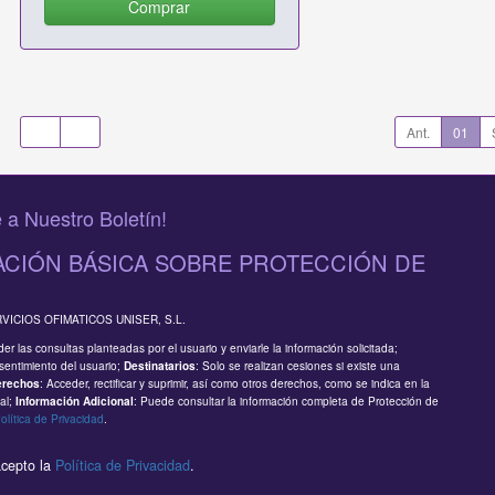
Comprar
Ant.
01
 a Nuestro Boletín!
CIÓN BÁSICA SOBRE PROTECCIÓN DE
RVICIOS OFIMATICOS UNISER, S.L.
er las consultas planteadas por el usuario y enviarle la información solicitada;
sentimiento del usuario;
: Solo se realizan cesiones si existe una
Destinatarios
: Acceder, rectificar y suprimir, así como otros derechos, como se indica en la
erechos
al;
: Puede consultar la información completa de Protección de
Información Adicional
olítica de Privacidad
.
acepto la
Política de Privacidad
.