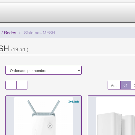
 / Redes
Sistemas MESH
ESH
(19 art.)
Ant.
01