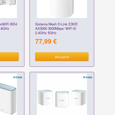
enWiFi BD4
Sistema Mesh D-Link E30/E
2.4GHz
AX3000 3000Mbps/ WiFi 6/
2.4GHz 5GHz
77,99 €
Avísame