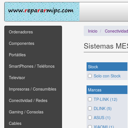
Inicio
Conectividad
Ordenadores
Componentes
Sistemas M
Portátiles
SmartPhones / Teléfonos
Stock
Solo con Stock
Televisor
Impresoras / Consumibles
Marcas
TP-LINK (12)
Conectividad / Redes
DLINK (5)
Gaming / Consolas
ASUS (1)
Cables
XIAOMI (1)