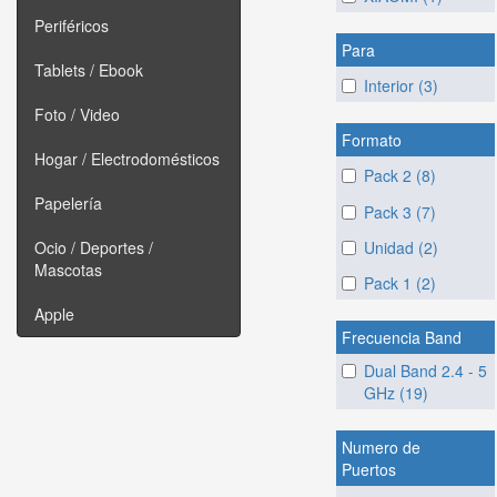
Periféricos
Para
Tablets / Ebook
Interior (3)
Foto / Video
Formato
Hogar / Electrodomésticos
Pack 2 (8)
Papelería
Pack 3 (7)
Unidad (2)
Ocio / Deportes /
Mascotas
Pack 1 (2)
Apple
Frecuencia Band
Dual Band 2.4 - 5
GHz (19)
Numero de
Puertos