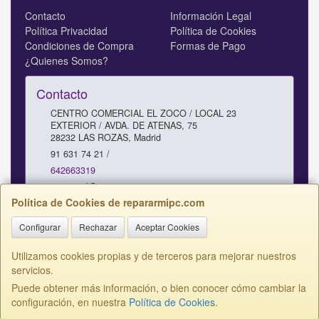
Contacto
Información Legal
Política Privacidad
Política de Cookies
Condiciones de Compra
Formas de Pago
¿Quienes Somos?
Contacto
CENTRO COMERCIAL EL ZOCO / LOCAL 23
EXTERIOR / AVDA. DE ATENAS, 75
28232
LAS ROZAS
,
Madrid
91 631 74 21 /
642663319
comercial@repararmipc.com
Política de Cookies de repararmipc.com
Configurar
Rechazar
Aceptar Cookies
Horario
10 - 12,30 / 17 - 19H SABADOS 11 - 13H
Utilizamos cookies propias y de terceros para mejorar nuestros
servicios.
Puede obtener más información, o bien conocer cómo cambiar la
configuración, en nuestra
Política de Cookies
.
, , , , España. - C.I.F.: B81220758 - Tfno: