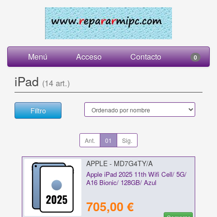
Menú
Acceso
Contacto
0
iPad
(14 art.)
Filtro
Ant.
01
Sig.
APPLE - MD7G4TY/A
Apple iPad 2025 11th Wifi Cell/ 5G/
A16 Bionic/ 128GB/ Azul
705,00 €