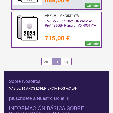
Comprar
APPLE - MXN93TY/A
iPad Mini 8.3" 2024 7th WiFi/ A17
Pro/ 128GB/ Purpura- MXN93TY/A
715,00 €
Comprar
Ant.
01
Sig.
Sobre Nosotros
MAS DE 35 AÑOS EXPERIENCIA NOS AVALAN
¡Suscríbete a Nuestro Boletín!
INFORMACIÓN BÁSICA SOBRE