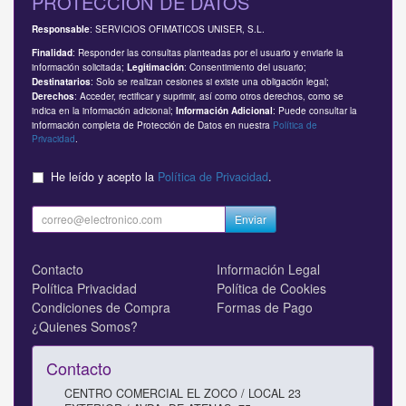
PROTECCIÓN DE DATOS
: SERVICIOS OFIMATICOS UNISER, S.L.
Responsable
: Responder las consultas planteadas por el usuario y enviarle la
Finalidad
información solicitada;
: Consentimiento del usuario;
Legitimación
: Solo se realizan cesiones si existe una obligación legal;
Destinatarios
: Acceder, rectificar y suprimir, así como otros derechos, como se
Derechos
indica en la información adicional;
: Puede consultar la
Información Adicional
información completa de Protección de Datos en nuestra
Política de
Privacidad
.
He leído y acepto la
Política de Privacidad
.
Enviar
Contacto
Información Legal
Política Privacidad
Política de Cookies
Condiciones de Compra
Formas de Pago
¿Quienes Somos?
Contacto
CENTRO COMERCIAL EL ZOCO / LOCAL 23