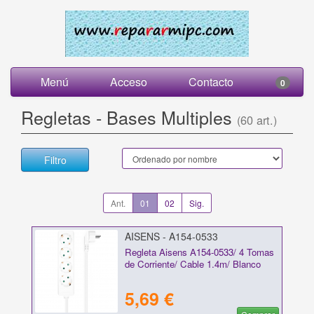
Menú
Acceso
Contacto
0
Regletas - Bases Multiples
(60 art.)
Filtro
Ant.
01
02
Sig.
AISENS - A154-0533
Regleta Aisens A154-0533/ 4 Tomas
de Corriente/ Cable 1.4m/ Blanco
5,69 €