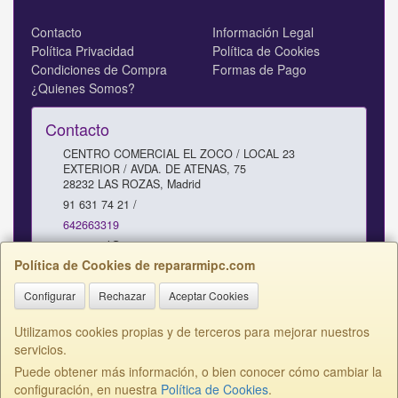
Contacto
Información Legal
Política Privacidad
Política de Cookies
Condiciones de Compra
Formas de Pago
¿Quienes Somos?
Contacto
CENTRO COMERCIAL EL ZOCO / LOCAL 23
EXTERIOR / AVDA. DE ATENAS, 75
28232
LAS ROZAS
,
Madrid
91 631 74 21 /
642663319
comercial@repararmipc.com
Política de Cookies de repararmipc.com
Configurar
Rechazar
Aceptar Cookies
Horario
10 - 12,30 / 17 - 19H SABADOS 11 - 13H
Utilizamos cookies propias y de terceros para mejorar nuestros
servicios.
Puede obtener más información, o bien conocer cómo cambiar la
configuración, en nuestra
Política de Cookies
.
, , , , España. - C.I.F.: B81220758 - Tfno: