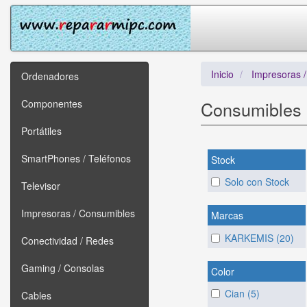
Inicio
Impresoras 
Ordenadores
Componentes
Consumibles 
Portátiles
SmartPhones / Teléfonos
Stock
Solo con Stock
Televisor
Impresoras / Consumibles
Marcas
KARKEMIS (20)
Conectividad / Redes
Gaming / Consolas
Color
Cian (5)
Cables