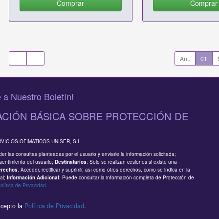
Comprar
Comprar
Ant.
01
 a Nuestro Boletín!
CIÓN BÁSICA SOBRE PROTECCIÓN DE
RVICIOS OFIMATICOS UNISER, S.L.
er las consultas planteadas por el usuario y enviarle la información solicitada;
sentimiento del usuario;
: Solo se realizan cesiones si existe una
Destinatarios
: Acceder, rectificar y suprimir, así como otros derechos, como se indica en la
erechos
al;
: Puede consultar la información completa de Protección de
Información Adicional
olítica de Privacidad
.
acepto la
Política de Privacidad
.