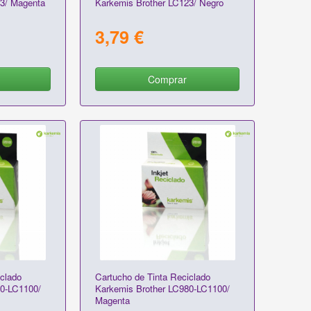
23/ Magenta
Karkemis Brother LC123/ Negro
3,79 €
Comprar
clado
Cartucho de Tinta Reciclado
80-LC1100/
Karkemis Brother LC980-LC1100/
Magenta