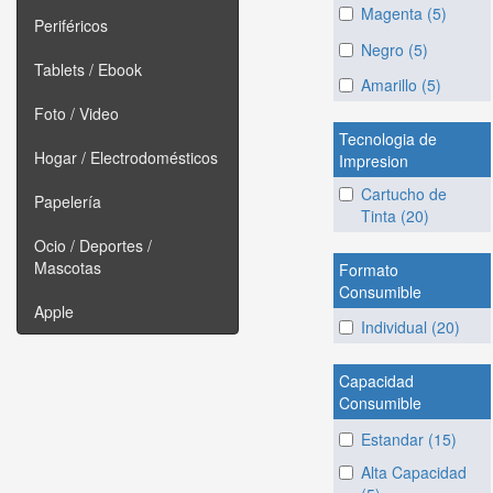
Magenta (5)
Periféricos
Negro (5)
Tablets / Ebook
Amarillo (5)
Foto / Video
Tecnologia de
Hogar / Electrodomésticos
Impresion
Cartucho de
Papelería
Tinta (20)
Ocio / Deportes /
Mascotas
Formato
Consumible
Apple
Individual (20)
Capacidad
Consumible
Estandar (15)
Alta Capacidad