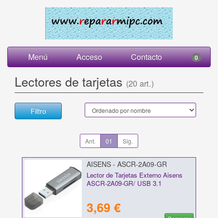
Menú
Acceso
Contacto
0
Lectores de tarjetas
(20 art.)
Filtro
Ant.
01
Sig.
AISENS - ASCR-2A09-GR
Lector de Tarjetas Externo Aisens
ASCR-2A09-GR/ USB 3.1
3,69 €