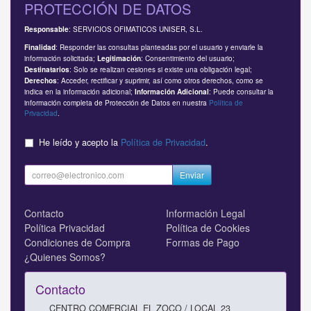
PROTECCIÓN DE DATOS
: SERVICIOS OFIMATICOS UNISER, S.L.
Responsable
: Responder las consultas planteadas por el usuario y enviarle la
Finalidad
información solicitada;
: Consentimiento del usuario;
Legitimación
: Solo se realizan cesiones si existe una obligación legal;
Destinatarios
: Acceder, rectificar y suprimir, así como otros derechos, como se
Derechos
indica en la información adicional;
: Puede consultar la
Información Adicional
información completa de Protección de Datos en nuestra
Política de
Privacidad
.
He leído y acepto la
Política de Privacidad
.
Enviar
Contacto
Información Legal
Política Privacidad
Política de Cookies
Condiciones de Compra
Formas de Pago
¿Quienes Somos?
Contacto
CENTRO COMERCIAL EL ZOCO / LOCAL 23