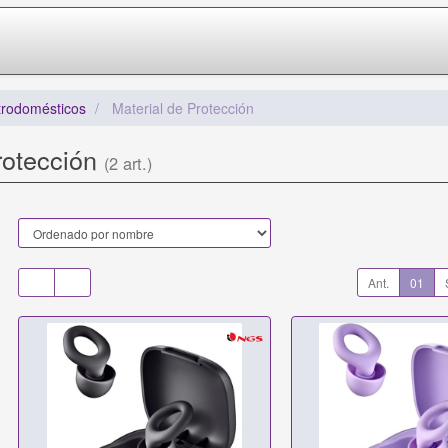
trodomésticos
Material de Protección
rotección
(2 art.)
Ant.
01