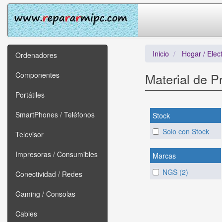
Inicio
Hogar / Elec
Ordenadores
Componentes
Material de P
Portátiles
SmartPhones / Teléfonos
Stock
Solo con Stock
Televisor
Impresoras / Consumibles
Marcas
NGS (2)
Conectividad / Redes
Gaming / Consolas
Cables