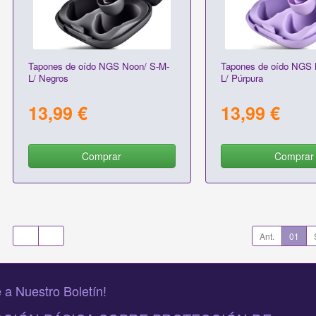
Tapones de oído NGS Noon/ S-M-
Tapones de oído NGS 
L/ Negros
L/ Púrpura
13,99 €
13,99 €
Comprar
Comprar
Ant.
01
 a Nuestro Boletín!