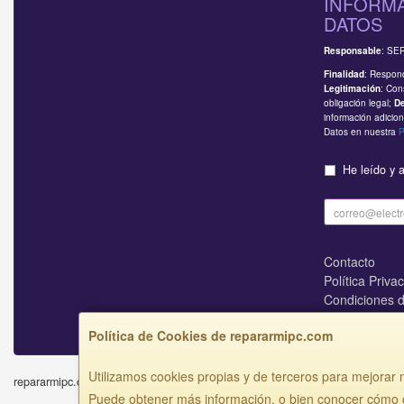
INFORMA
DATOS
: SE
Responsable
: Respond
Finalidad
: Con
Legitimación
obligación legal;
D
información adicion
Datos en nuestra
P
He leído y 
Contacto
Política Priva
Condiciones 
¿Quienes So
Política de Cookies de repararmipc.com
Utilizamos cookies propias y de terceros para mejorar n
repararmipc.com © 2026
Puede obtener más información, o bien conocer cómo c