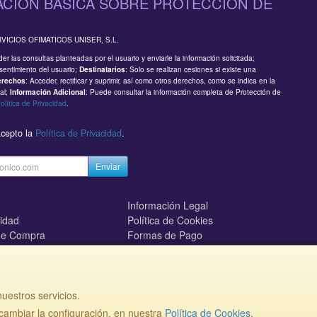
CIÓN BÁSICA SOBRE PROTECCIÓN DE
RVICIOS OFIMATICOS UNISER, S.L.
er las consultas planteadas por el usuario y enviarle la información solicitada;
sentimiento del usuario;
: Solo se realizan cesiones si existe una
Destinatarios
: Acceder, rectificar y suprimir, así como otros derechos, como se indica en la
erechos
al;
: Puede consultar la información completa de Protección de
Información Adicional
olítica de Privacidad
.
acepto la
Política de Privacidad
.
Enviar
Información Legal
cidad
Política de Cookies
de Compra
Formas de Pago
mos?
uestros servicios.
ambiar la configuración, en nuestra
Política de Cookies
.
, , , , España. - C.I.F.: B81220758 - Tfno: