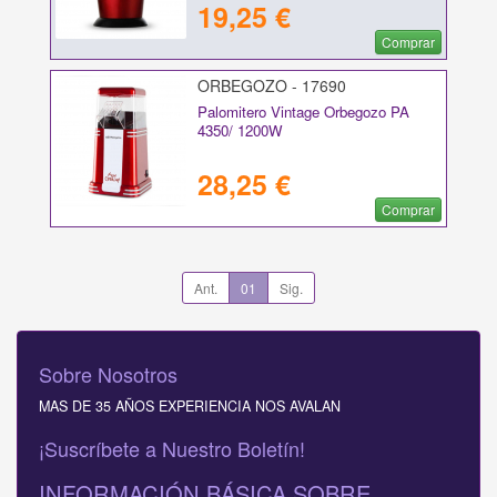
19,25 €
Comprar
ORBEGOZO - 17690
Palomitero Vintage Orbegozo PA
4350/ 1200W
28,25 €
Comprar
Ant.
01
Sig.
Sobre Nosotros
MAS DE 35 AÑOS EXPERIENCIA NOS AVALAN
¡Suscríbete a Nuestro Boletín!
INFORMACIÓN BÁSICA SOBRE