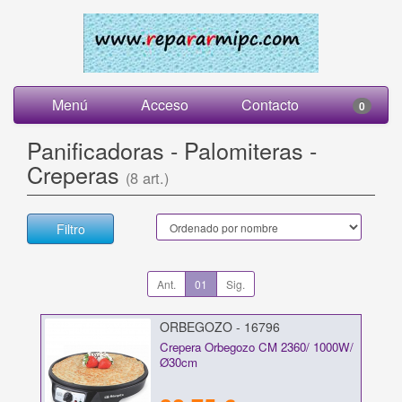
Menú
Acceso
Contacto
0
Panificadoras - Palomiteras -
Creperas
(8 art.)
Filtro
Ant.
01
Sig.
ORBEGOZO - 16796
Crepera Orbegozo CM 2360/ 1000W/
Ø30cm