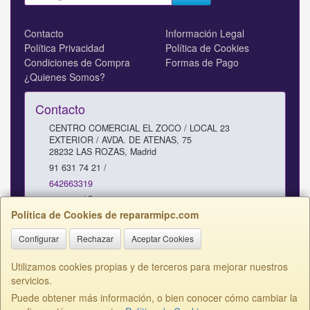
Contacto
Información Legal
Política Privacidad
Política de Cookies
Condiciones de Compra
Formas de Pago
¿Quienes Somos?
Contacto
CENTRO COMERCIAL EL ZOCO / LOCAL 23
EXTERIOR / AVDA. DE ATENAS, 75
28232
LAS ROZAS
,
Madrid
91 631 74 21 /
642663319
comercial@repararmipc.com
Política de Cookies de repararmipc.com
Configurar
Rechazar
Aceptar Cookies
Horario
10 - 12,30 / 17 - 19H SABADOS 11 - 13H
Utilizamos cookies propias y de terceros para mejorar nuestros
servicios.
Puede obtener más información, o bien conocer cómo cambiar la