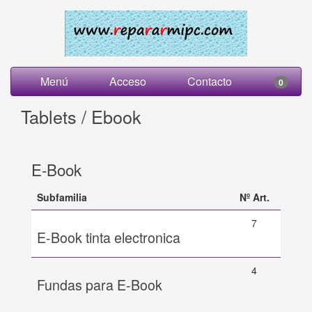
Menú
Acceso
Contacto
0
Tablets / Ebook
E-Book
Subfamilia
Nº Art.
7
E-Book tinta electronica
4
Fundas para E-Book