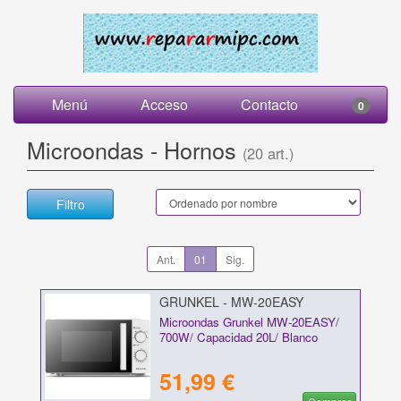
Menú
Acceso
Contacto
0
Microondas - Hornos
(20 art.)
Filtro
Ant.
01
Sig.
GRUNKEL - MW-20EASY
Microondas Grunkel MW-20EASY/
700W/ Capacidad 20L/ Blanco
51,99 €