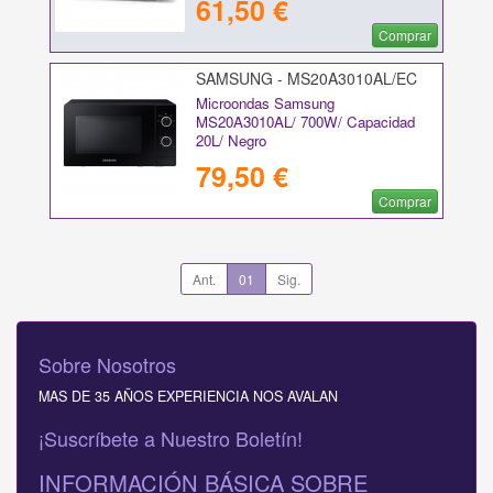
61,50 €
Comprar
SAMSUNG - MS20A3010AL/EC
Microondas Samsung
MS20A3010AL/ 700W/ Capacidad
20L/ Negro
79,50 €
Comprar
Ant.
01
Sig.
Sobre Nosotros
MAS DE 35 AÑOS EXPERIENCIA NOS AVALAN
¡Suscríbete a Nuestro Boletín!
INFORMACIÓN BÁSICA SOBRE