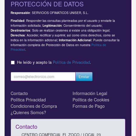
PROTECCIÓN DE DATOS
: SERVICIOS OFIMATICOS UNISER, S.L.
Responsable
: Responder las consultas planteadas por el usuario y enviarle la
Finalidad
información solicitada;
: Consentimiento del usuario;
Legitimación
: Solo se realizan cesiones si existe una obligación legal;
Destinatarios
: Acceder, rectificar y suprimir, así como otros derechos, como se
Derechos
indica en la información adicional;
: Puede consultar la
Información Adicional
información completa de Protección de Datos en nuestra
Política de
Privacidad
.
He leído y acepto la
Política de Privacidad
.
Enviar
Contacto
Información Legal
Política Privacidad
Política de Cookies
Condiciones de Compra
Formas de Pago
¿Quienes Somos?
Contacto
CENTRO COMERCIAL EL ZOCO / LOCAL 23