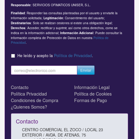
: SERVICIOS OFIMATICOS UNISER, S.L.
Responsable
: Responder las consultas planteadas por el usuario y enviarle la
Finalidad
información solicitada;
: Consentimiento del usuario;
Legitimación
: Solo se realizan cesiones si existe una obligación legal;
Destinatarios
: Acceder, rectificar y suprimir, así como otros derechos, como se
Derechos
indica en la información adicional;
: Puede consultar la
Información Adicional
información completa de Protección de Datos en nuestra
Política de
Privacidad
.
He leído y acepto la
Política de Privacidad
.
Enviar
Contacto
Información Legal
Política Privacidad
Política de Cookies
Condiciones de Compra
Formas de Pago
¿Quienes Somos?
Contacto
CENTRO COMERCIAL EL ZOCO / LOCAL 23
EXTERIOR / AVDA. DE ATENAS, 75