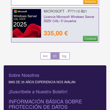
Avísame
MICROSOFT - P77112-B21
Licencia Microsoft Windows Server
2025/ CAL/ 5 Usuarios
335,00 €
Comprar
Ant.
01
Sig.
Sobre Nosotros
MAS DE 35 AÑOS EXPERIENCIA NOS AVALAN
¡Suscríbete a Nuestro Boletín!
INFORMACIÓN BÁSICA SOBRE
PROTECCIÓN DE DATOS