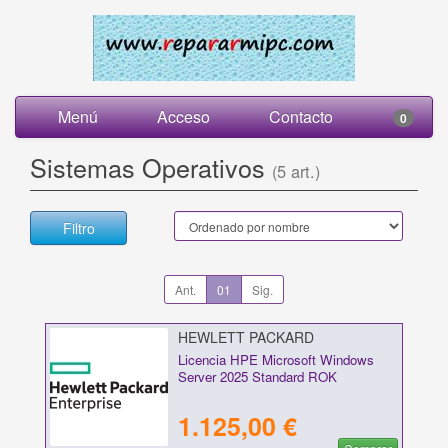
Menú
Acceso
Contacto
0
Sistemas Operativos
(5 art.)
Filtro
Ant.
01
Sig.
HEWLETT PACKARD
ENTERPRISE - P77100-A21
Licencia HPE Microsoft Windows
Server 2025 Standard ROK
1.125,00 €