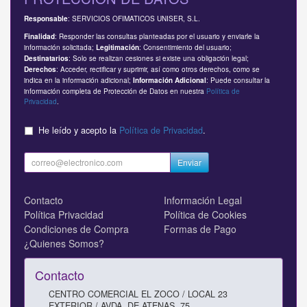
: SERVICIOS OFIMATICOS UNISER, S.L.
Responsable
: Responder las consultas planteadas por el usuario y enviarle la
Finalidad
información solicitada;
: Consentimiento del usuario;
Legitimación
: Solo se realizan cesiones si existe una obligación legal;
Destinatarios
: Acceder, rectificar y suprimir, así como otros derechos, como se
Derechos
indica en la información adicional;
: Puede consultar la
Información Adicional
información completa de Protección de Datos en nuestra
Política de
Privacidad
.
He leído y acepto la
Política de Privacidad
.
Enviar
Contacto
Información Legal
Política Privacidad
Política de Cookies
Condiciones de Compra
Formas de Pago
¿Quienes Somos?
Contacto
CENTRO COMERCIAL EL ZOCO / LOCAL 23
EXTERIOR / AVDA. DE ATENAS, 75