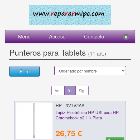
Menú
Acceso
Contacto
0
Punteros para Tablets
(11 art.)
Filtro
Ant.
01
Sig.
HP - 3V1V2AA
Lápiz Electrónico HP USI para HP
Chromebook x2 11/ Plata
26,75 €