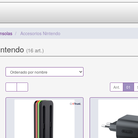
nsolas
Accesorios Nintendo
intendo
(16 art.)
Ant.
01