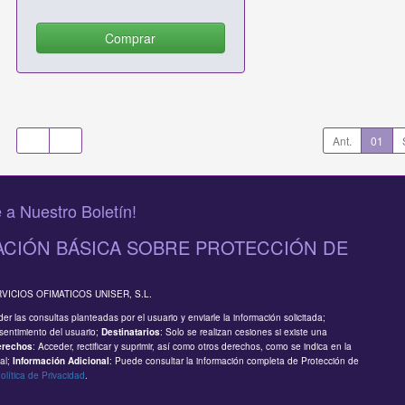
Comprar
Ant.
01
 a Nuestro Boletín!
CIÓN BÁSICA SOBRE PROTECCIÓN DE
RVICIOS OFIMATICOS UNISER, S.L.
er las consultas planteadas por el usuario y enviarle la información solicitada;
sentimiento del usuario;
: Solo se realizan cesiones si existe una
Destinatarios
: Acceder, rectificar y suprimir, así como otros derechos, como se indica en la
erechos
al;
: Puede consultar la información completa de Protección de
Información Adicional
olítica de Privacidad
.