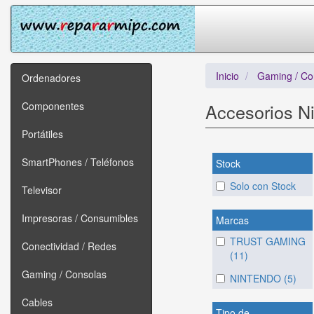
Inicio
Gaming / Co
Ordenadores
Componentes
Accesorios N
Portátiles
SmartPhones / Teléfonos
Stock
Solo con Stock
Televisor
Impresoras / Consumibles
Marcas
TRUST GAMING
Conectividad / Redes
(11)
Gaming / Consolas
NINTENDO (5)
Cables
Tipo de