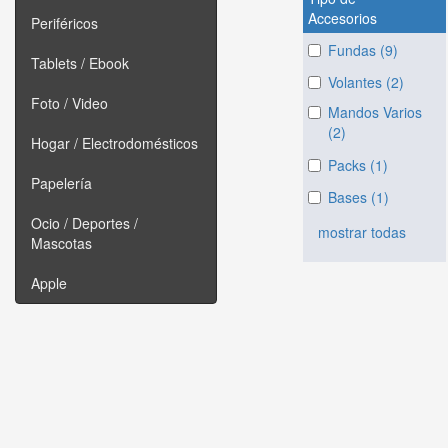
Accesorios
Periféricos
Fundas (9)
Tablets / Ebook
Volantes (2)
Foto / Video
Mandos Varios
(2)
Hogar / Electrodomésticos
Packs (1)
Papelería
Bases (1)
Ocio / Deportes /
mostrar todas
Mascotas
Apple