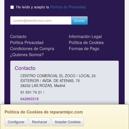
He leído y acepto la
Política de Privacidad
.
Enviar
Contacto
Información Legal
Política Privacidad
Política de Cookies
Condiciones de Compra
Formas de Pago
¿Quienes Somos?
Contacto
CENTRO COMERCIAL EL ZOCO / LOCAL 23
EXTERIOR / AVDA. DE ATENAS, 75
28232
LAS ROZAS
,
Madrid
91 631 74 21 /
642663319
comercial@repararmipc.com
Política de Cookies de repararmipc.com
Configurar
Rechazar
Aceptar Cookies
Horario