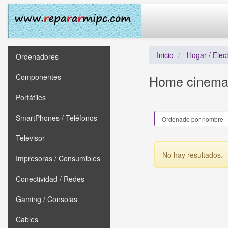
Inicio
Hogar / Elec
Ordenadores
Componentes
Home cinem
Portátiles
SmartPhones / Teléfonos
Televisor
No hay resultados.
Impresoras / Consumibles
Conectividad / Redes
Gaming / Consolas
Cables