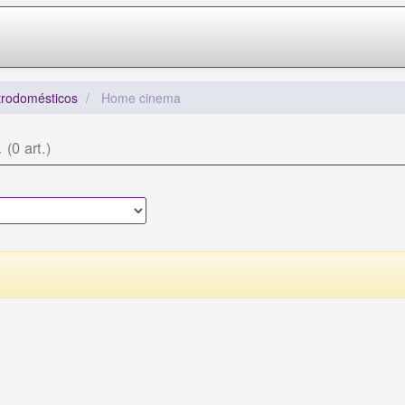
trodomésticos
Home cinema
a
(0 art.)