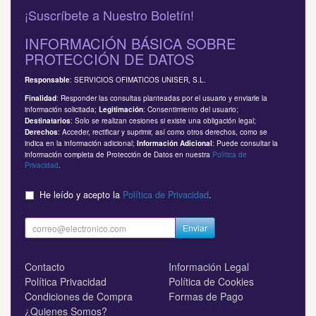
¡Suscríbete a Nuestro Boletín!
INFORMACIÓN BÁSICA SOBRE
PROTECCIÓN DE DATOS
: SERVICIOS OFIMATICOS UNISER, S.L.
Responsable
: Responder las consultas planteadas por el usuario y enviarle la
Finalidad
información solicitada;
: Consentimiento del usuario;
Legitimación
: Solo se realizan cesiones si existe una obligación legal;
Destinatarios
: Acceder, rectificar y suprimir, así como otros derechos, como se
Derechos
indica en la información adicional;
: Puede consultar la
Información Adicional
información completa de Protección de Datos en nuestra
Política de
Privacidad
.
He leído y acepto la
Política de Privacidad
.
Enviar
Contacto
Información Legal
Política Privacidad
Política de Cookies
Condiciones de Compra
Formas de Pago
¿Quienes Somos?