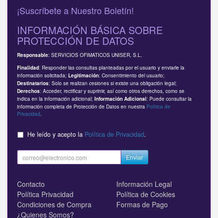
¡Suscríbete a Nuestro Boletín!
INFORMACIÓN BÁSICA SOBRE
PROTECCIÓN DE DATOS
: SERVICIOS OFIMATICOS UNISER, S.L.
Responsable
: Responder las consultas planteadas por el usuario y enviarle la
Finalidad
información solicitada;
: Consentimiento del usuario;
Legitimación
: Solo se realizan cesiones si existe una obligación legal;
Destinatarios
: Acceder, rectificar y suprimir, así como otros derechos, como se
Derechos
indica en la información adicional;
: Puede consultar la
Información Adicional
información completa de Protección de Datos en nuestra
Política de
Privacidad
.
He leído y acepto la
Política de Privacidad
.
Enviar
Contacto
Información Legal
Política Privacidad
Política de Cookies
Condiciones de Compra
Formas de Pago
¿Quienes Somos?