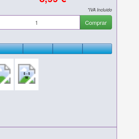
*IVA Incluido
Comprar
5 - 5
W