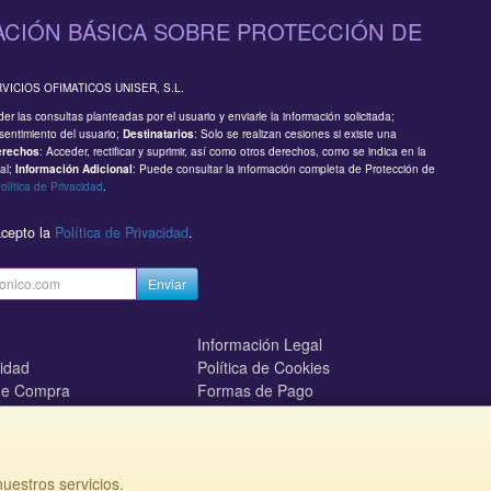
CIÓN BÁSICA SOBRE PROTECCIÓN DE
RVICIOS OFIMATICOS UNISER, S.L.
er las consultas planteadas por el usuario y enviarle la información solicitada;
sentimiento del usuario;
: Solo se realizan cesiones si existe una
Destinatarios
: Acceder, rectificar y suprimir, así como otros derechos, como se indica en la
erechos
al;
: Puede consultar la información completa de Protección de
Información Adicional
olítica de Privacidad
.
acepto la
Política de Privacidad
.
Enviar
Información Legal
cidad
Política de Cookies
de Compra
Formas de Pago
mos?
uestros servicios.