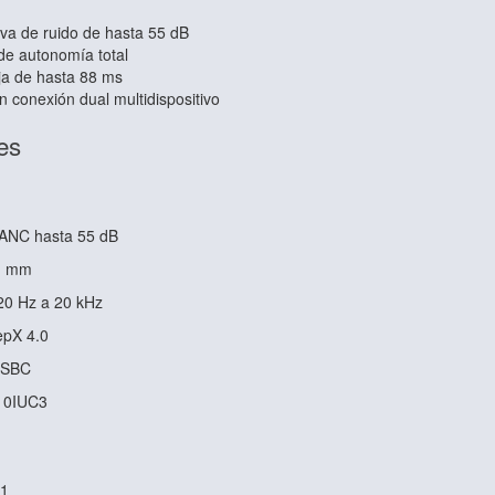
iva de ruido
de hasta 55 dB
 de
autonomía total
ja
de hasta 88 ms
on
conexión dual multidispositivo
es
 ANC hasta 55 dB
11 mm
20 Hz a 20 kHz
epX 4.0
 SBC
10IUC3
.1