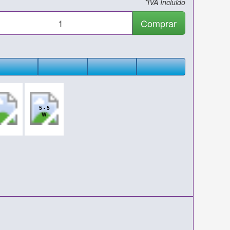
*IVA Incluido
Comprar
5 - 5
W