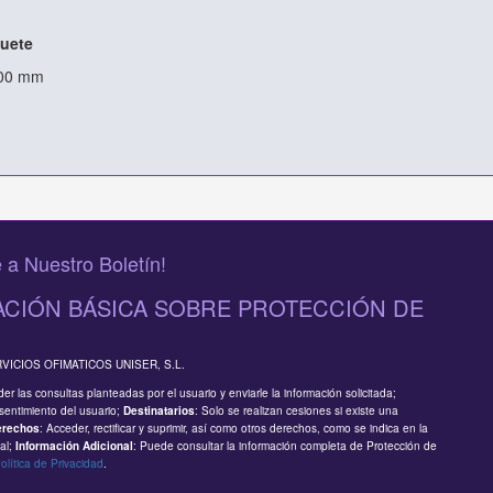
uete
100 mm
 a Nuestro Boletín!
CIÓN BÁSICA SOBRE PROTECCIÓN DE
RVICIOS OFIMATICOS UNISER, S.L.
er las consultas planteadas por el usuario y enviarle la información solicitada;
sentimiento del usuario;
: Solo se realizan cesiones si existe una
Destinatarios
: Acceder, rectificar y suprimir, así como otros derechos, como se indica en la
erechos
al;
: Puede consultar la información completa de Protección de
Información Adicional
olítica de Privacidad
.