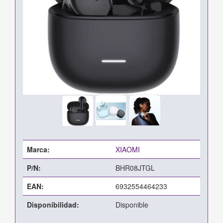
Marca:
XIAOMI
P/N:
BHR08JTGL
EAN:
6932554464233
Disponibilidad:
Disponible