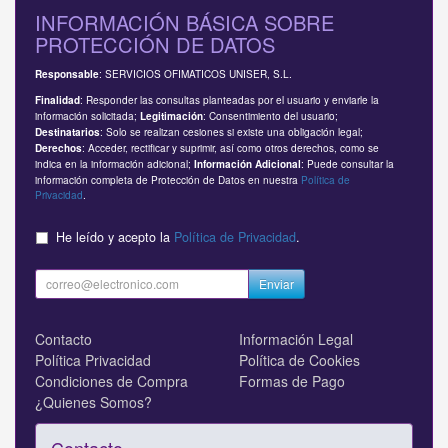
INFORMACIÓN BÁSICA SOBRE
PROTECCIÓN DE DATOS
: SERVICIOS OFIMATICOS UNISER, S.L.
Responsable
: Responder las consultas planteadas por el usuario y enviarle la
Finalidad
información solicitada;
: Consentimiento del usuario;
Legitimación
: Solo se realizan cesiones si existe una obligación legal;
Destinatarios
: Acceder, rectificar y suprimir, así como otros derechos, como se
Derechos
indica en la información adicional;
: Puede consultar la
Información Adicional
información completa de Protección de Datos en nuestra
Política de
Privacidad
.
He leído y acepto la
Política de Privacidad
.
Enviar
Contacto
Información Legal
Política Privacidad
Política de Cookies
Condiciones de Compra
Formas de Pago
¿Quienes Somos?
Contacto