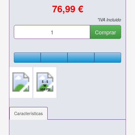
76,99 €
*IVA Incluido
Comprar
5 - 5
W
USB PD
Características