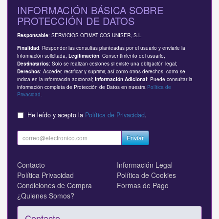
INFORMACIÓN BÁSICA SOBRE
PROTECCIÓN DE DATOS
: SERVICIOS OFIMATICOS UNISER, S.L.
Responsable
: Responder las consultas planteadas por el usuario y enviarle la
Finalidad
información solicitada;
: Consentimiento del usuario;
Legitimación
: Solo se realizan cesiones si existe una obligación legal;
Destinatarios
: Acceder, rectificar y suprimir, así como otros derechos, como se
Derechos
indica en la información adicional;
: Puede consultar la
Información Adicional
información completa de Protección de Datos en nuestra
Política de
Privacidad
.
He leído y acepto la
Política de Privacidad
.
Enviar
Contacto
Información Legal
Política Privacidad
Política de Cookies
Condiciones de Compra
Formas de Pago
¿Quienes Somos?
Contacto