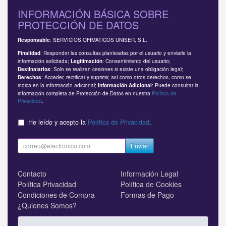
INFORMACIÓN BÁSICA SOBRE
PROTECCIÓN DE DATOS
: SERVICIOS OFIMATICOS UNISER, S.L.
Responsable
: Responder las consultas planteadas por el usuario y enviarle la
Finalidad
información solicitada;
: Consentimiento del usuario;
Legitimación
: Solo se realizan cesiones si existe una obligación legal;
Destinatarios
: Acceder, rectificar y suprimir, así como otros derechos, como se
Derechos
indica en la información adicional;
: Puede consultar la
Información Adicional
información completa de Protección de Datos en nuestra
Política de
Privacidad
.
He leído y acepto la
Política de Privacidad
.
Enviar
Contacto
Información Legal
Política Privacidad
Política de Cookies
Condiciones de Compra
Formas de Pago
¿Quienes Somos?