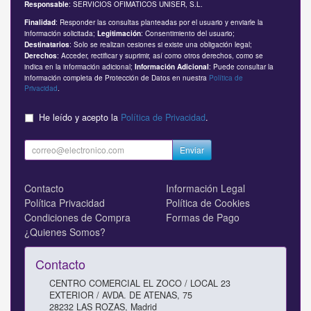
: SERVICIOS OFIMATICOS UNISER, S.L.
Responsable
: Responder las consultas planteadas por el usuario y enviarle la
Finalidad
información solicitada;
: Consentimiento del usuario;
Legitimación
: Solo se realizan cesiones si existe una obligación legal;
Destinatarios
: Acceder, rectificar y suprimir, así como otros derechos, como se
Derechos
indica en la información adicional;
: Puede consultar la
Información Adicional
información completa de Protección de Datos en nuestra
Política de
Privacidad
.
He leído y acepto la
Política de Privacidad
.
Enviar
Contacto
Información Legal
Política Privacidad
Política de Cookies
Condiciones de Compra
Formas de Pago
¿Quienes Somos?
Contacto
CENTRO COMERCIAL EL ZOCO / LOCAL 23
EXTERIOR / AVDA. DE ATENAS, 75
28232
LAS ROZAS
,
Madrid