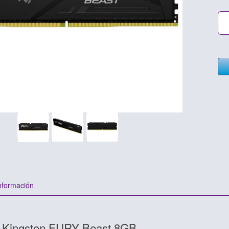
nformación
Kingston FURY Beast 8GB