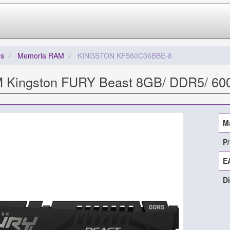
s
Memoria RAM
KINGSTON KF560C36BBE-8
 Kingston FURY Beast 8GB/ DDR5/ 60
M
P/
E
Di