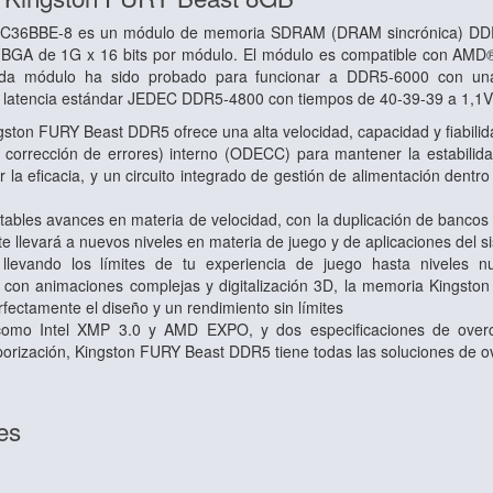
C36BBE-8 es un módulo de memoria SDRAM (DRAM sincrónica) DDR5
BGA de 1G x 16 bits por módulo. El módulo es compatible con AMD® 
ada módulo ha sido probado para funcionar a DDR5-6000 con una
latencia estándar JEDEC DDR5-4800 con tiempos de 40-39-39 a 1,1V.
ston FURY Beast DDR5 ofrece una alta velocidad, capacidad y fiabilid
corrección de errores) interno (ODECC) para mantener la estabilida
r la eficacia, y un circuito integrado de gestión de alimentación den
tables avances en materia de velocidad, con la duplicación de bancos 
 llevará a nuevos niveles en materia de juego y de aplicaciones del s
 llevando los límites de tu experiencia de juego hasta niveles n
con animaciones complejas y digitalización 3D, la memoria Kingston
ectamente el diseño y un rendimiento sin límites
omo Intel XMP 3.0 y AMD EXPO, y dos especificaciones de overcl
porización, Kingston FURY Beast DDR5 tiene todas las soluciones de o
es