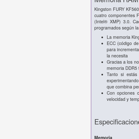
Kingston FURY KF560
cuatro componentes F
(Intel® XMP) 3.0. C
programados según la 
La memoria King
ECC (código de 
para incrementa
la necesita
Gracias a los no
memoria DDR5 te
Tanto si estás
experimentando 
que combina perf
Con opciones c
velocidad y tem
Especificacion
Memoria