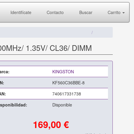
Identifícate
Contacto
Buscar
Carrito
00MHz/ 1.35V/ CL36/ DIMM
arca:
KINGSTON
N:
KF560C36BBE-8
AN:
740617331738
sponibilidad:
Disponible
169,00 €