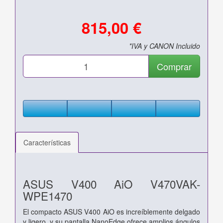
815,00 €
*IVA y CANON Incluido
Comprar
Características
ASUS V400 AiO V470VAK-
WPE1470
El compacto ASUS V400 AiO es increíblemente delgado
y ligero, y su pantalla NanoEdge ofrece amplios ángulos