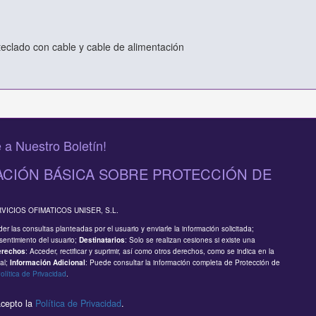
 teclado con cable y cable de alimentación
 a Nuestro Boletín!
CIÓN BÁSICA SOBRE PROTECCIÓN DE
RVICIOS OFIMATICOS UNISER, S.L.
er las consultas planteadas por el usuario y enviarle la información solicitada;
sentimiento del usuario;
: Solo se realizan cesiones si existe una
Destinatarios
: Acceder, rectificar y suprimir, así como otros derechos, como se indica en la
erechos
al;
: Puede consultar la información completa de Protección de
Información Adicional
olítica de Privacidad
.
acepto la
Política de Privacidad
.