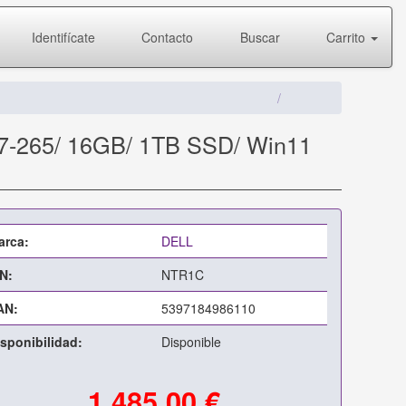
Identifícate
Contacto
Buscar
Carrito
a 7-265/ 16GB/ 1TB SSD/ Win11
arca:
DELL
N:
NTR1C
AN:
5397184986110
sponibilidad:
Disponible
1.485,00 €