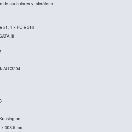
o de auriculares y micrófono
e x1, 1 x PCIe x16
SATA III
a
tek ALC3204
C
 Kensington
3 x 303.5 mm