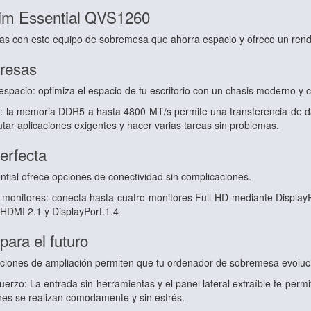
lim Essential QVS1260
rias con este equipo de sobremesa que ahorra espacio y ofrece un rendi
presas
spacio: optimiza el espacio de tu escritorio con un chasis moderno y c
zo: la memoria DDR5 a hasta 4800 MT/s permite una transferencia de 
utar aplicaciones exigentes y hacer varias tareas sin problemas.
erfecta
tial ofrece opciones de conectividad sin complicaciones.
 monitores: conecta hasta cuatro monitores Full HD mediante Display
 HDMI 2.1 y DisplayPort.1.4
para el futuro
ciones de ampliación permiten que tu ordenador de sobremesa evoluci
fuerzo: La entrada sin herramientas y el panel lateral extraíble te pe
ones se realizan cómodamente y sin estrés.