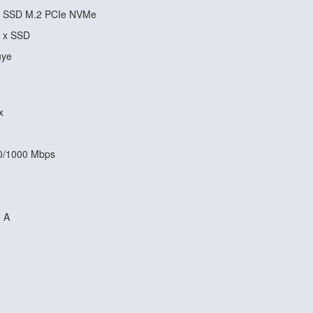
B SSD M.2 PCIe NVMe
1 x SSD
uye
x
00/1000 Mbps
o A