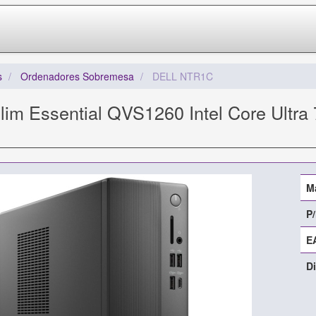
s
Ordenadores Sobremesa
DELL NTR1C
Slim Essential QVS1260 Intel Core Ultr
M
P/
E
Di