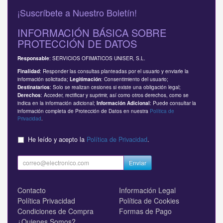
¡Suscríbete a Nuestro Boletín!
INFORMACIÓN BÁSICA SOBRE
PROTECCIÓN DE DATOS
: SERVICIOS OFIMATICOS UNISER, S.L.
Responsable
: Responder las consultas planteadas por el usuario y enviarle la
Finalidad
información solicitada;
: Consentimiento del usuario;
Legitimación
: Solo se realizan cesiones si existe una obligación legal;
Destinatarios
: Acceder, rectificar y suprimir, así como otros derechos, como se
Derechos
indica en la información adicional;
: Puede consultar la
Información Adicional
información completa de Protección de Datos en nuestra
Política de
Privacidad
.
He leído y acepto la
Política de Privacidad
.
Enviar
Contacto
Información Legal
Política Privacidad
Política de Cookies
Condiciones de Compra
Formas de Pago
¿Quienes Somos?