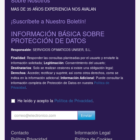
MAS DE 35 AÑOS EXPERIENCIA NOS AVALAN
¡Suscríbete a Nuestro Boletín!
INFORMACIÓN BÁSICA SOBRE
PROTECCIÓN DE DATOS
: SERVICIOS OFIMATICOS UNISER, S.L.
Responsable
: Responder las consultas planteadas por el usuario y enviarle la
Finalidad
información solicitada;
: Consentimiento del usuario;
Legitimación
: Solo se realizan cesiones si existe una obligación legal;
Destinatarios
: Acceder, rectificar y suprimir, así como otros derechos, como se
Derechos
indica en la información adicional;
: Puede consultar la
Información Adicional
información completa de Protección de Datos en nuestra
Política de
Privacidad
.
He leído y acepto la
Política de Privacidad
.
Enviar
Contacto
Información Legal
Política Privacidad
Política de Cookies