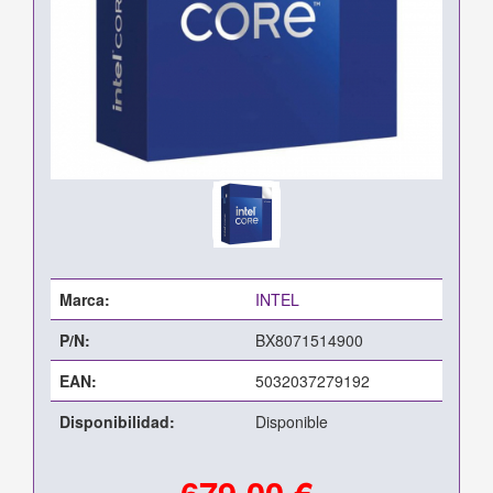
Marca:
INTEL
P/N:
BX8071514900
EAN:
5032037279192
Disponibilidad:
Disponible
679,00 €