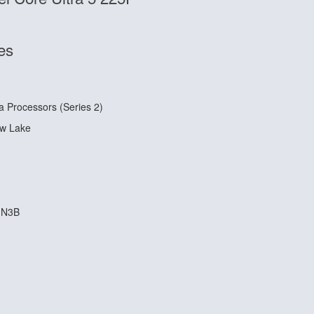
es
ra Processors (Series 2)
ow Lake
 N3B