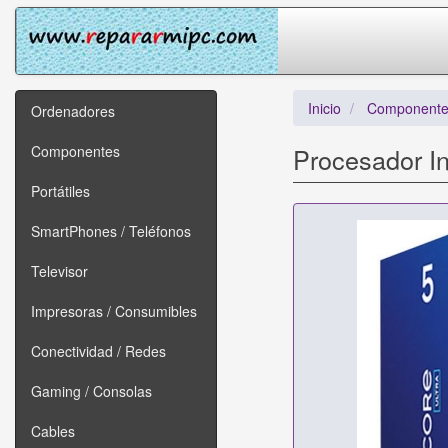
Inicio
Componente
Ordenadores
Componentes
Procesador In
Portátiles
SmartPhones / Teléfonos
Televisor
Impresoras / Consumibles
Conectividad / Redes
Gaming / Consolas
Cables