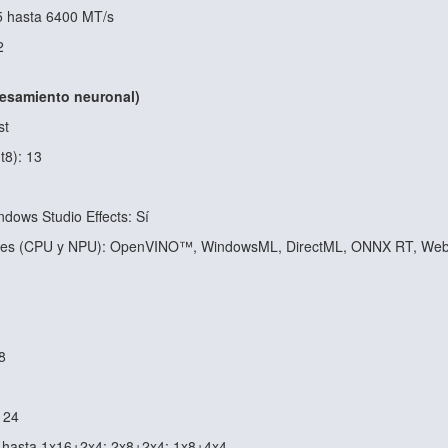
5 hasta 6400 MT/s
2
esamiento neuronal)
st
8): 13
dows Studio Effects: Sí
les (CPU y NPU): OpenVINO™, WindowsML, DirectML, ONNX RT, We
8
 24
: hasta 1x16+2x4; 2x8+2x4; 1x8+4x4