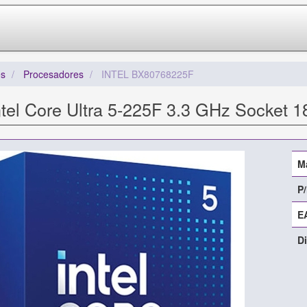
s
Procesadores
INTEL BX80768225F
tel Core Ultra 5-225F 3.3 GHz Socket 1
M
P/
E
Di