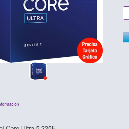
nformación
el Core Ultra 5 225F