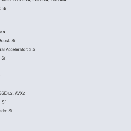
: Sí
das
oost: Sí
al Accelerator: 3.5
 Sí
0
 SSE4.2, AVX2
: Sí
ado: Sí