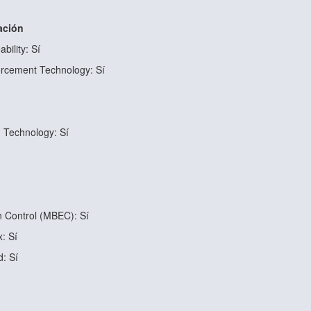
ación
bility: Sí
forcement Technology: Sí
n Technology: Sí
 Control (MBEC): Sí
x: Sí
d: Sí