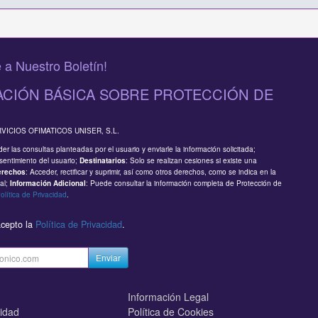
 a Nuestro Boletín!
CIÓN BÁSICA SOBRE PROTECCIÓN DE
RVICIOS OFIMATICOS UNISER, S.L.
er las consultas planteadas por el usuario y enviarle la información solicitada;
sentimiento del usuario;
: Solo se realizan cesiones si existe una
Destinatarios
: Acceder, rectificar y suprimir, así como otros derechos, como se indica en la
erechos
al;
: Puede consultar la información completa de Protección de
Información Adicional
olítica de Privacidad
.
acepto la
Política de Privacidad
.
Enviar
Información Legal
cidad
Política de Cookies