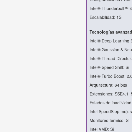
Intel® Thunderbolt™ 4
Escalabilidad: 1S
Tecnologías avanza
Intel® Deep Learning B
Intel® Gaussian & Neur
Intel® Thread Director:
Intel® Speed Shift: Sí
Intel® Turbo Boost: 2.
Arquitectura: 64 bits
Extensiones: SSE4.1,
Estados de inactividad
Intel SpeedStep mejor
Monitoreo térmico: Sí
Intel VMD: Sí