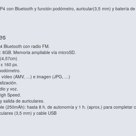
P4 con Bluetooth y función podómetro, auricular(3,5 mm) y batería d
es
 Bluetooth con radio FM.
: 8GB. Memoria ampliable vía microSD.
" (4,57cm)
 x 160 px.
 podómetro.
, vídeo (AMV, …) e imagen (JPG, …)
lización.
dio y voz.
igh Speed.
y salida de auriculares.
ble (250mAh): hasta 8 h. de autonomía y
1 h. (aprox.) para completar 
iculares (3,5 mm) y cable USB