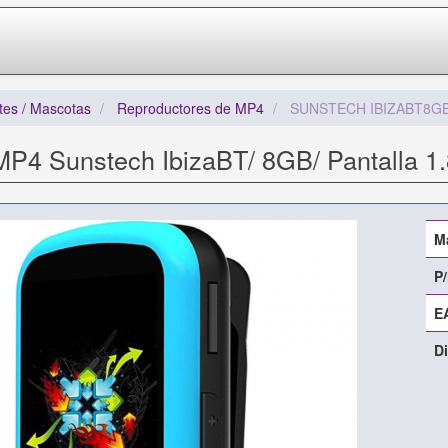
tes / Mascotas
Reproductores de MP4
SUNSTECH IBIZABT8G
P4 Sunstech IbizaBT/ 8GB/ Pantalla 1.
M
P/
E
Di