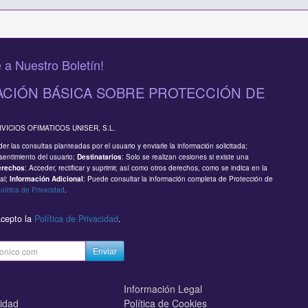
 a Nuestro Boletín!
CIÓN BÁSICA SOBRE PROTECCIÓN DE
RVICIOS OFIMATICOS UNISER, S.L.
er las consultas planteadas por el usuario y enviarle la información solicitada;
sentimiento del usuario;
: Solo se realizan cesiones si existe una
Destinatarios
: Acceder, rectificar y suprimir, así como otros derechos, como se indica en la
erechos
al;
: Puede consultar la información completa de Protección de
Información Adicional
olítica de Privacidad
.
acepto la
Política de Privacidad
.
Enviar
Información Legal
cidad
Política de Cookies