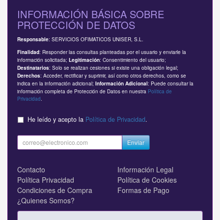
INFORMACIÓN BÁSICA SOBRE
PROTECCIÓN DE DATOS
: SERVICIOS OFIMATICOS UNISER, S.L.
Responsable
: Responder las consultas planteadas por el usuario y enviarle la
Finalidad
información solicitada;
: Consentimiento del usuario;
Legitimación
: Solo se realizan cesiones si existe una obligación legal;
Destinatarios
: Acceder, rectificar y suprimir, así como otros derechos, como se
Derechos
indica en la información adicional;
: Puede consultar la
Información Adicional
información completa de Protección de Datos en nuestra
Política de
Privacidad
.
He leído y acepto la
Política de Privacidad
.
Enviar
Contacto
Información Legal
Política Privacidad
Política de Cookies
Condiciones de Compra
Formas de Pago
¿Quienes Somos?